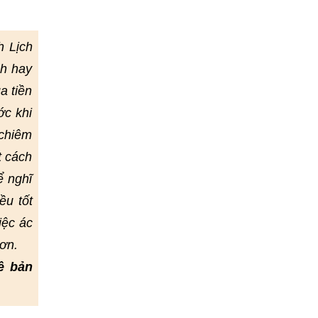
h Lịch
nh hay
a tiền
ớc khi
 chiêm
t cách
ể nghĩ
ều tốt
iệc ác
ơn.
ề bản