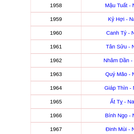
1958
Mậu Tuất -
1959
Kỷ Hợi - 
1960
Canh Tý -
1961
Tân Sửu -
1962
Nhâm Dần -
1963
Quý Mão -
1964
Giáp Thìn 
1965
Ất Tỵ - 
1966
Bính Ngọ -
1967
Đinh Mùi -