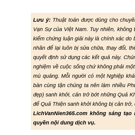
Lưu ý:
Thuật toán được dùng cho chuyê
Vạn Sự của Việt Nam. Tuy nhiên, không 
kiểm chứng luận giải này là chính xác do bở
nhân để lại luôn bị sửa chữa, thay đổi, t
quyết định sử dụng các kết quả này. Chú
nghiệm về cuộc sống chứ không phải một 
mù quáng. Mỗi người có một Nghiệp khác
bàn cùng tận chúng ta nên làm nhiều Phư
đẹp) sanh khởi, cản trở bớt những Quả Kh
để Quả Thiện sanh khởi không bị cản trở
LichVanNien365.com không sáng tạo 
quyền nội dung dịch vụ.