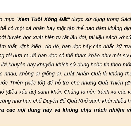
n mục "
Xem Tuổi Xông Đất
" được sử dụng trong Sác
thể có một cá nhân hay một tập thể nào dám khẳng đị
i huyền học xuất hiện từ rất lâu đời, tài liệu sách vở củ
hêm thắt, định kiến...do đó, bạn đọc hãy cân nhắc kỹ trư
ng tôi đưa ra để bạn đọc có thể tham khảo như một sự
lời khuyên hay khuyến khích sử dụng hoặc tin theo mộ
 nhau, không ai giống ai. Luật Nhân Quả là không th
ớc Thiện (việc tốt) để hỗ trợ cho những Quả Thiện (đi
ổ (điều xấu ác) sanh khởi. Chúng ta nên tránh xa các v
, cũng như hạn chế Duyên để Quả Khổ sanh khởi nhiều h
ra các nội dung này và không chịu trách nhiệm v