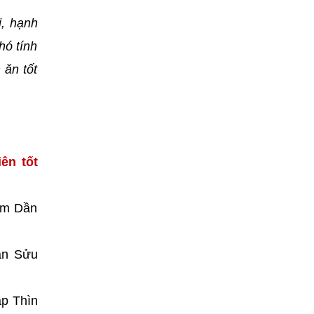
i, hạnh
hó tính
 ăn tốt
ên tốt
âm Dần
Tân Sửu
áp Thìn