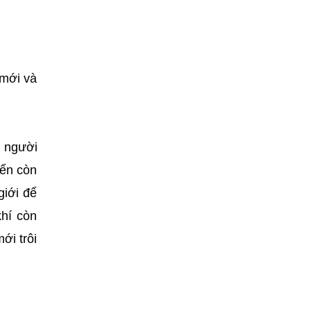
 mới và
n người
iển còn
giới để
hí còn
ới trôi