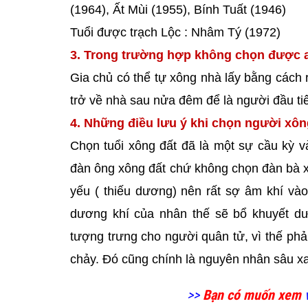
(1964), Ất Mùi (1955), Bính Tuất (1946)
Tuổi được trạch Lộc : Nhâm Tý (1972)
3. Trong trường hợp không chọn được a
Gia chủ có thể tự xông nhà lấy bằng cách r
trở về nhà sau nửa đêm để là người đầu t
4. Những điều lưu ý khi chọn người xô
Chọn tuổi xông đất đã là một sự cầu kỳ v
đàn ông xông đất chứ không chọn đàn bà xôn
yếu ( thiếu dương) nên rất sợ âm khí vào
dương khí của nhân thế sẽ bổ khuyết dư
tượng trưng cho người quân tử, vì thế phải
chảy. Đó cũng chính là nguyên nhân sâu xa
>>
Bạn có muốn xem
v