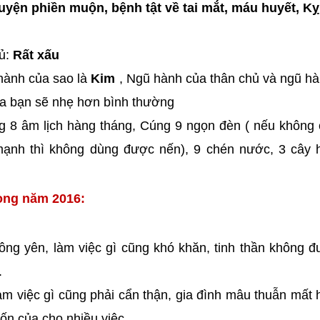
yện phiền muộn, bệnh tật về tai mắt, máu huyết, Ky
hủ:
Rất xấu
hành của sao là
Kim
, Ngũ hành của thân chủ và ngũ h
ủa bạn sẽ nhẹ hơn bình thường
g 8 âm lịch hàng tháng, Cúng 9 ngọn đèn ( nếu không
 mạnh thì không dùng được nến), 9 chén nước, 3 cây 
rong năm 2016:
ông yên, làm việc gì cũng khó khăn, tinh thần không 
.
àm việc gì cũng phải cẩn thận, gia đình mâu thuẫn mất 
tốn của cho nhiều việc