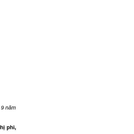
ứ 9 năm
ị phi,