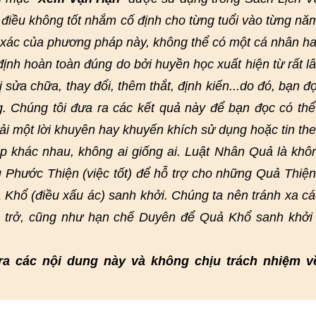
điều không tốt nhắm cố định cho từng tuổi vào từng nă
h xác của phương pháp này, không thể có một cá nhân h
nh hoàn toàn đúng do bởi huyền học xuất hiện từ rất lâ
bị sửa chữa, thay đổi, thêm thắt, định kiến...do đó, bạn đ
g. Chúng tôi đưa ra các kết quả này để bạn đọc có th
ải một lời khuyên hay khuyến khích sử dụng hoặc tin th
 khác nhau, không ai giống ai. Luật Nhân Quả là khô
 Phước Thiện (việc tốt) để hỗ trợ cho những Quả Thiện
 Khổ (điều xấu ác) sanh khởi. Chúng ta nên tránh xa cá
n trở, cũng như hạn chế Duyên để Quả Khổ sanh khởi
ra các nội dung này và không chịu trách nhiệm v