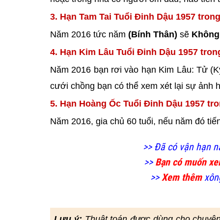
3. Hạn Tam Tai Tuổi Đinh Dậu 1957 tron
Năm 2016 tức năm
(Bính Thân)
sẽ
Không
4. Hạn Kim Lâu Tuổi Đinh Dậu 1957 tron
Năm 2016 bạn rơi vào hạn Kim Lâu: Tử (Kỵ
cưới chồng bạn có thể xem xét lại sự ảnh 
5. Hạn Hoàng Ốc Tuổi Đinh Dậu 1957 tr
Năm 2016, gia chủ 60 tuổi, nếu năm đó ti
>> Đã có vận hạn n
>>
Bạn có muốn x
>>
Xem thêm
xông
Lưu ý:
Thuật toán được dùng cho chuyê