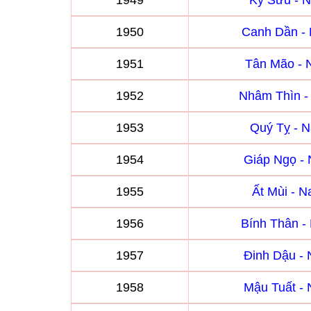
1949
Kỷ Sửu - 
1950
Canh Dần -
1951
Tân Mão -
1952
Nhâm Thìn 
1953
Quý Tỵ - 
1954
Giáp Ngọ -
1955
Ất Mùi - 
1956
Bính Thân 
1957
Đinh Dậu -
1958
Mậu Tuất -