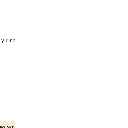
 ý định
Vạn Sự