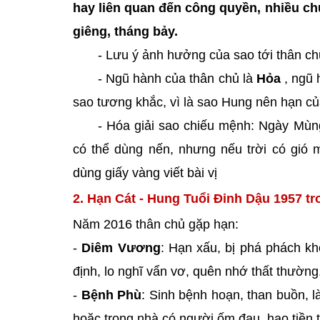
hay liên quan đến công quyền, nhiều chu
giêng, tháng bảy.
- Lưu ý ảnh hưởng của sao tới thân c
- Ngũ hành của thân chủ là
Hỏa
, ngũ 
sao tương khắc, vì là sao Hung nên hạn c
- Hóa giải sao chiếu mệnh: Ngày Mùn
có thể dùng nến, nhưng nếu trời có gió
dùng giấy vàng viết bài vị
2. Hạn Cát - Hung Tuổi Đinh Dậu 1957 t
Năm 2016 thân chủ gặp hạn:
-
Diêm Vương
: Hạn xấu, bị phá phách kh
định, lo nghĩ vẩn vơ, quên nhớ thất thường
-
Bệnh Phù
: Sinh bệnh hoạn, than buồn, l
hoặc trong nhà có người ốm đau, hao tiền 