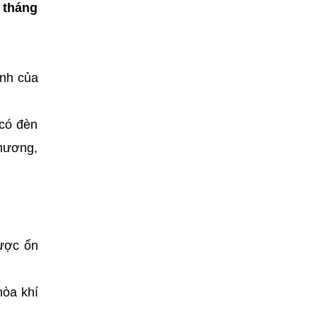
̣ tháng
ành của
 có đèn
hương,
được ổn
hòa khí