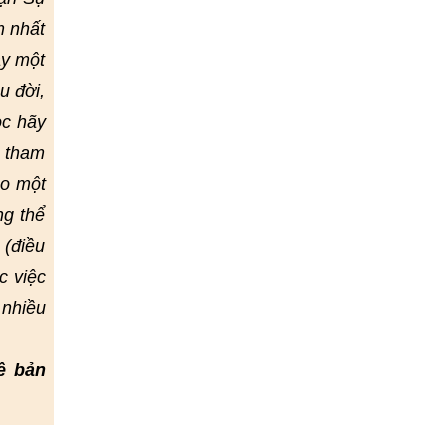
m nhất
ay một
u đời,
ọc hãy
ể tham
eo một
ng thể
 (điều
c việc
 nhiều
ề bản