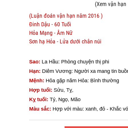
(Xem vận hạn 
(Luận đoán vận hạn năm 2016 )
Đinh Dậu - 60 Tuổi
Hỏa Mạng - Âm Nữ
Sơn hạ Hỏa - Lửa dưới chân núi
Sao:
La Hầu: Phòng chuyện thị phi
Hạn:
Diêm Vương: Người xa mang tin buồ
Mệnh:
Hỏa gặp năm Hỏa: Bình thường
Hợp tuổi:
Sửu, Tỵ,
Kỵ tuổi:
Tý, Ngọ, Mão
Màu sắc:
Hợp với màu: xanh, đỏ - Khắc v