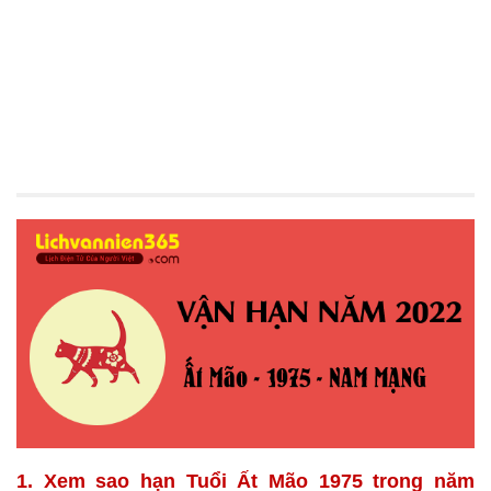
1. Xem sao hạn Tuổi Ất Mão 1975 trong năm