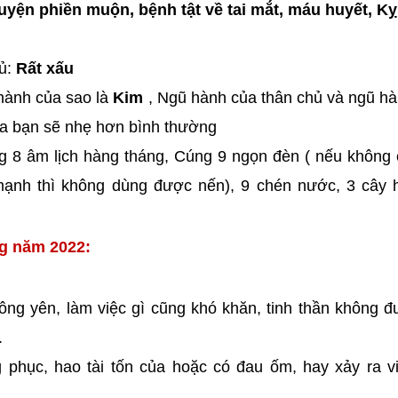
yện phiền muộn, bệnh tật về tai mắt, máu huyết, Ky
hủ:
Rất xấu
hành của sao là
Kim
, Ngũ hành của thân chủ và ngũ h
ủa bạn sẽ nhẹ hơn bình thường
g 8 âm lịch hàng tháng, Cúng 9 ngọn đèn ( nếu không
 mạnh thì không dùng được nến), 9 chén nước, 3 cây 
ng năm 2022:
ông yên, làm việc gì cũng khó khăn, tinh thần không 
.
ng phục, hao tài tốn của hoặc có đau ốm, hay xảy ra v