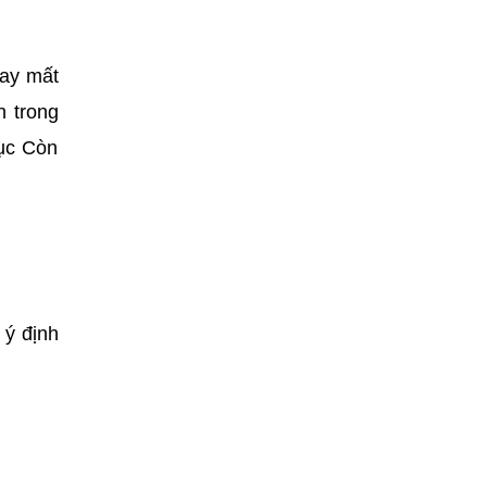
hay mất
n trong
tục Còn
 ý định