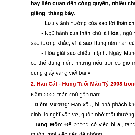
hay liên quan đến công quyền, nhiều chu
giêng, tháng bảy.
- Lưu ý ảnh hưởng của sao tới thân c
- Ngũ hành của thân chủ là
Hỏa
, ngũ 
sao tương khắc, vì là sao Hung nên hạn c
- Hóa giải sao chiếu mệnh: Ngày Mùn
có thể dùng nến, nhưng nếu trời có gió
dùng giấy vàng viết bài vị
2. Hạn Cát - Hung Tuổi Mậu Tý 2008 tro
Năm 2022 thân chủ gặp hạn:
-
Diêm Vương
: Hạn xấu, bị phá phách kh
định, lo nghĩ vẩn vơ, quên nhớ thất thường
-
Tang Môn
: Đề phòng có việc bi ai, ta
muộn, mọi việc nên đề phòng