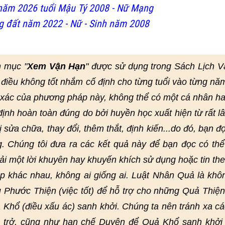
năm 2026 tuổi Mậu Tý 2008 - Nữ Mạng
 đất năm 2022 - Nữ - Sinh năm 2008
n mục "
Xem Vận Hạn
" được sử dụng trong Sách Lịch 
điều không tốt nhắm cố định cho từng tuổi vào từng nă
h xác của phương pháp này, không thể có một cá nhân h
nh hoàn toàn đúng do bởi huyền học xuất hiện từ rất lâ
bị sửa chữa, thay đổi, thêm thắt, định kiến...do đó, bạn đ
g. Chúng tôi đưa ra các kết quả này để bạn đọc có th
ải một lời khuyên hay khuyến khích sử dụng hoặc tin th
 khác nhau, không ai giống ai. Luật Nhân Quả là khô
 Phước Thiện (việc tốt) để hỗ trợ cho những Quả Thiện
 Khổ (điều xấu ác) sanh khởi. Chúng ta nên tránh xa cá
n trở, cũng như hạn chế Duyên để Quả Khổ sanh khởi