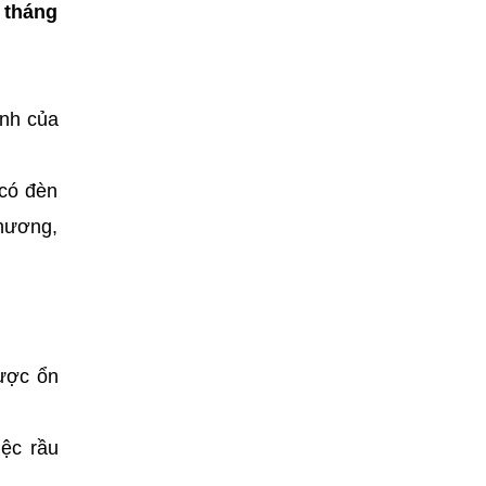
̣ tháng
ành của
 có đèn
hương,
được ổn
iệc rầu