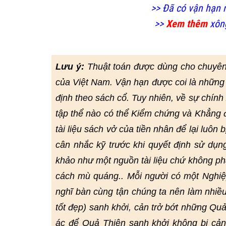
>> Đã có vận hạn 
>>
Xem thêm
xông
Lưu ý:
Thuật toán được dùng cho chuyê
của Việt Nam. Vận hạn được coi là những 
định theo sách cổ. Tuy nhiên, về sự chín
tập thể nào có thể Kiểm chứng và Khẳng đị
tài liệu sách vở của tiền nhân để lại luôn 
cân nhắc kỹ trước khi quyết định sử dụn
khảo như một nguồn tài liệu chứ không ph
cách mù quáng.. Mỗi người có một Nghiệp
nghĩ bàn cùng tận chúng ta nên làm nhiều
tốt đẹp) sanh khởi, cản trở bớt những Quả
ác để Quả Thiện sanh khởi không bị cả