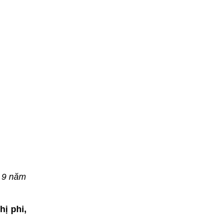
ứ 9 năm
ị phi,