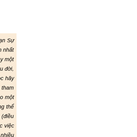
Vạn Sự
m nhất
ay một
u đời,
ọc hãy
ể tham
eo một
ng thể
 (điều
c việc
 nhiều