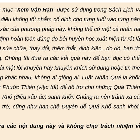
n mục "
Xem Vận Hạn
" được sử dụng trong Sách Lịch 
điều không tốt nhắm cố định cho từng tuổi vào từng nă
h xác của phương pháp này, không thể có một cá nhân h
nh hoàn toàn đúng do bởi huyền học xuất hiện từ rất lâ
bị sửa chữa, thay đổi, thêm thắt, định kiến...do đó, bạn đ
g. Chúng tôi đưa ra các kết quả này để bạn đọc có th
ải một lời khuyên hay khuyến khích sử dụng hoặc tin th
 khác nhau, không ai giống ai. Luật Nhân Quả là khô
 Phước Thiện (việc tốt) để hỗ trợ cho những Quả Thiện
 Khổ (điều xấu ác) sanh khởi. Chúng ta nên tránh xa cá
n trở, cũng như hạn chế Duyên để Quả Khổ sanh khởi
ra các nội dung này và không chịu trách nhiệm v