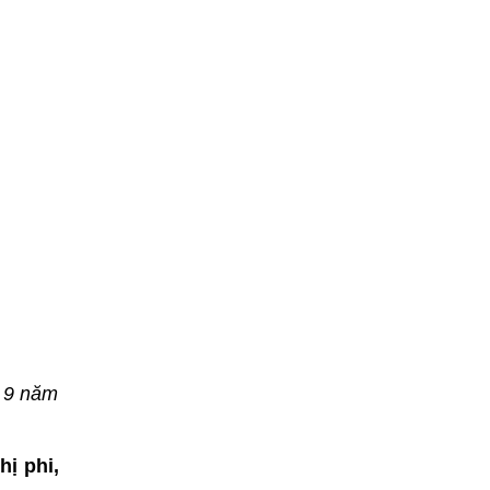
ứ 9 năm
ị phi,