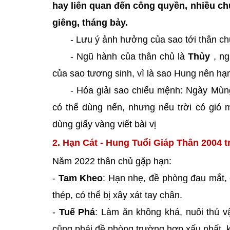
hay liên quan đến công quyền, nhiều chu
giêng, tháng bảy.
- Lưu ý ảnh hưởng của sao tới thân c
- Ngũ hành của thân chủ là
Thủy
, ng
của sao tương sinh, vì là sao Hung nên h
- Hóa giải sao chiếu mệnh: Ngày Mùn
có thể dùng nến, nhưng nếu trời có gió
dùng giấy vàng viết bài vị
2. Hạn Cát - Hung Tuổi Giáp Thân 2004 
Năm 2022 thân chủ gặp hạn:
-
Tam Kheo
: Hạn nhẹ, đề phòng đau mắt, 
thép, có thể bị xây xát tay chân.
-
Tuế Phá
: Làm ăn không khá, nuôi thú vậ
cũng phải đề phòng trường hợp xấu nhất, k