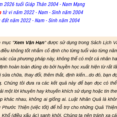
m 2026 tuổi Giáp Thân 2004 - Nam Mạng
m
tử vi năm 2022 - Nam - Sinh năm 2004
 đất năm 2022 - Nam - Sinh năm 2004
n mục "
Xem Vận Hạn
" được sử dụng trong Sách Lịch 
điều không tốt nhắm cố định cho từng tuổi vào từng nă
h xác của phương pháp này, không thể có một cá nhân h
nh hoàn toàn đúng do bởi huyền học xuất hiện từ rất lâ
bị sửa chữa, thay đổi, thêm thắt, định kiến...do đó, bạn đ
g. Chúng tôi đưa ra các kết quả này để bạn đọc có th
ải một lời khuyên hay khuyến khích sử dụng hoặc tin th
 khác nhau, không ai giống ai. Luật Nhân Quả là khô
 Phước Thiện (việc tốt) để hỗ trợ cho những Quả Thiện
 Khổ (điều xấu ác) sanh khởi. Chúng ta nên tránh xa cá