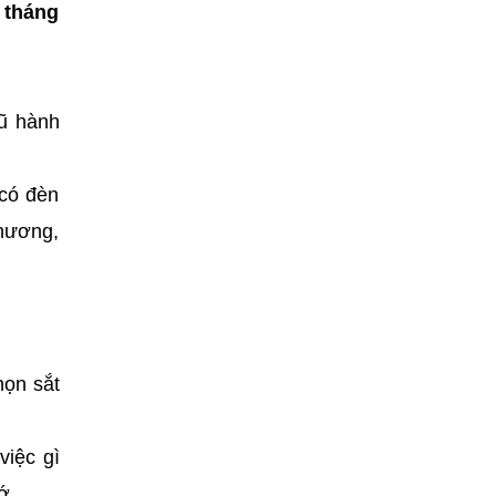
̣ tháng
ũ hành
 có đèn
hương,
họn sắt
việc gì
cớ