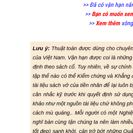
>> Đã có vận hạn nă
>>
Bạn có muốn xe
>>
Xem thêm
xông
Lưu ý:
Thuật toán được dùng cho chuyê
của Việt Nam. Vận hạn được coi là những 
định theo sách cổ. Tuy nhiên, về sự chín
tập thể nào có thể Kiểm chứng và Khẳng đị
tài liệu sách vở của tiền nhân để lại luôn 
cân nhắc kỹ trước khi quyết định sử dụn
khảo như một nguồn tài liệu chứ không ph
cách mù quáng.. Mỗi người có một Nghiệp
nghĩ bàn cùng tận chúng ta nên làm nhiều
tốt đẹp) sanh khởi, cản trở bớt những Quả