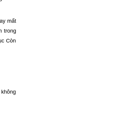
hay mất
n trong
tục Còn
g không