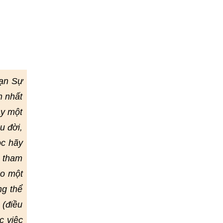
Vạn Sự
m nhất
ay một
u đời,
ọc hãy
ể tham
eo một
ng thể
 (điều
c việc