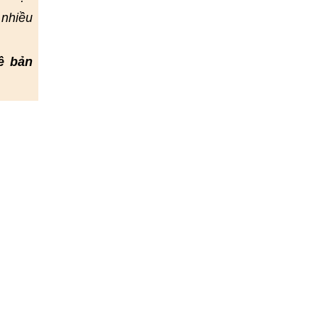
 nhiều
ề bản