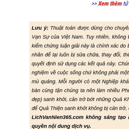
>>
Xem thêm
tử 
Lưu ý:
Thuật toán được dùng cho chuyê
Vạn Sự của Việt Nam. Tuy nhiên, không 
kiểm chứng luận giải này là chính xác do bở
nhân để lại luôn bị sửa chữa, thay đổi, t
quyết định sử dụng các kết quả này. Chú
nghiệm về cuộc sống chứ không phải một 
mù quáng. Mỗi người có một Nghiệp khác
bàn cùng tận chúng ta nên làm nhiều Phư
đẹp) sanh khởi, cản trở bớt những Quả Kh
để Quả Thiện sanh khởi không bị cản trở
LichVanNien365.com không sáng tạo 
quyền nội dung dịch vụ.