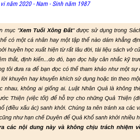
vi năm 2020 - Nam - Sinh năm 1987
n mục "
Xem Tuổi Xông Đất
" được sử dụng trong Sác
thể có một cá nhân hay một tập thể nào dám khẳng đị
i huyền học xuất hiện từ rất lâu đời, tài liệu sách vở củ
hêm thắt, định kiến...do đó, bạn đọc hãy cân nhắc kỹ trư
ng tôi đưa ra để bạn đọc có thể tham khảo như một sự
lời khuyên hay khuyến khích sử dụng hoặc tin theo mộ
 nhau, không ai giống ai. Luật Nhân Quả là không th
ớc Thiện (việc tốt) để hỗ trợ cho những Quả Thiện (đi
ổ (điều xấu ác) sanh khởi. Chúng ta nên tránh xa các v
, cũng như hạn chế Duyên để Quả Khổ sanh khởi nhiều h
ra các nội dung này và không chịu trách nhiệm v