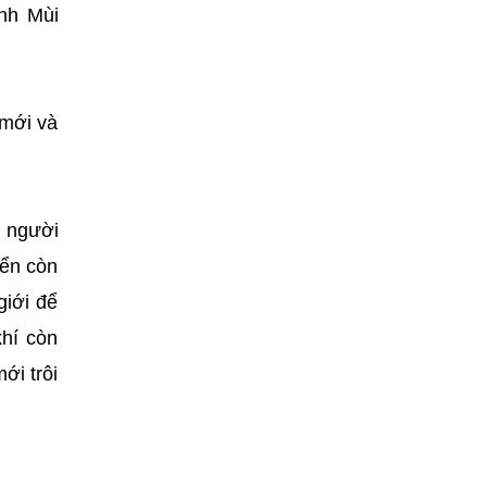
inh Mùi
 mới và
n người
iển còn
giới để
hí còn
ới trôi