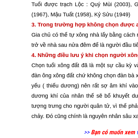
Tuổi được trạch Lộc : Quý Mùi (2003), G
(1967), Mậu Tuất (1958), Kỷ Sửu (1949)
3. Trong trường hợp không chọn được a
Gia chủ có thể tự xông nhà lấy bằng cách r
trở về nhà sau nửa đêm để là người đầu t
4. Những điều lưu ý khi chọn người xô
Chọn tuổi xông đất đã là một sự cầu kỳ v
đàn ông xông đất chứ không chọn đàn bà xôn
yếu ( thiếu dương) nên rất sợ âm khí vào
dương khí của nhân thế sẽ bổ khuyết dư
tượng trưng cho người quân tử, vì thế phải
chảy. Đó cũng chính là nguyên nhân sâu xa
>>
Bạn có muốn xem
v