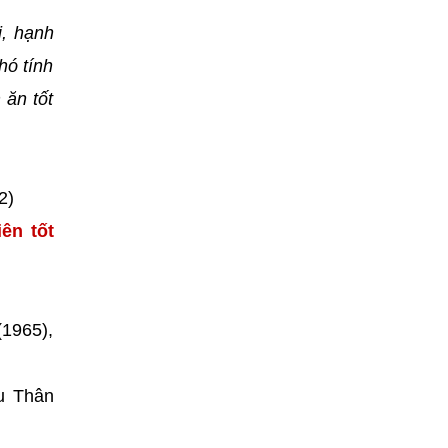
i, hạnh
hó tính
 ăn tốt
2)
ên tốt
(1965),
ậu Thân