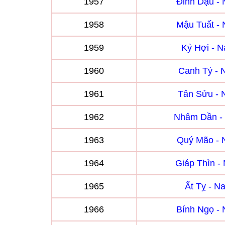
1957
Đinh Dậu -
1958
Mậu Tuất -
1959
Kỷ Hợi - 
1960
Canh Tý -
1961
Tân Sửu -
1962
Nhâm Dần -
1963
Quý Mão -
1964
Giáp Thìn 
1965
Ất Tỵ - 
1966
Bính Ngọ -