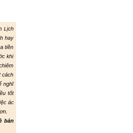
h Lịch
nh hay
a tiền
ớc khi
 chiêm
t cách
ể nghĩ
ều tốt
iệc ác
ơn.
ề bản