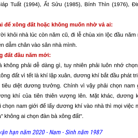
iáp Tuất (1994), Ất Sửu (1985), Bính Thìn (1976), Đ
i để xông đất hoặc không muốn nhờ vả ai:
ời khỏi nhà lúc còn năm cũ, đi lễ chùa xin lộc đầu năm
iên dẫm chân vào sân nhà mình.
ng đất đầu năm mới:
à không phải dễ dàng gì, tuy nhiên phải luôn nhớ chọ
g đất vì tết là khí lập xuân, dương khí bắt đầu phát tr
 tiêu diệt dương trưởng. Chính vì vậy phải chọn nam 
ơng khí của tiên thiên vượng lên. Mặt khác, dương k
 chọn nam giới để lấy dương khí vào nhà thì mọi việc m
" không ai chọn đàn bà xông đất".
ận hạn năm 2020 - Nam - Sinh năm 1987