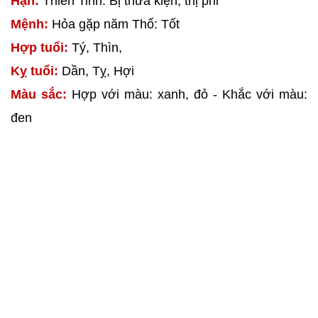
Hạn:
Thiên Tinh: Bị thưa kiện, thị phi
Mệnh:
Hỏa gặp năm Thổ: Tốt
Hợp tuổi:
Tý, Thìn,
Kỵ tuổi:
Dần, Tỵ, Hợi
Màu sắc:
Hợp với màu: xanh, đỏ - Khắc với màu:
đen