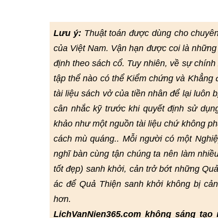
Lưu ý:
Thuật toán được dùng cho chuyê
của Việt Nam. Vận hạn được coi là những 
định theo sách cổ. Tuy nhiên, về sự chín
tập thể nào có thể Kiểm chứng và Khẳng đị
tài liệu sách vở của tiền nhân để lại luôn 
cân nhắc kỹ trước khi quyết định sử dụn
khảo như một nguồn tài liệu chứ không ph
cách mù quáng.. Mỗi người có một Nghiệp
nghĩ bàn cùng tận chúng ta nên làm nhiều
tốt đẹp) sanh khởi, cản trở bớt những Quả
ác để Quả Thiện sanh khởi không bị cả
hơn.
LichVanNien365.com không sáng tạo 