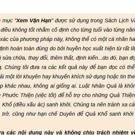
n mục "
Xem Vận Hạn
" được sử dụng trong Sách Lịch 
điều không tốt nhắm cố định cho từng tuổi vào từng nă
h xác của phương pháp này, không thể có một cá nhân h
nh hoàn toàn đúng do bởi huyền học xuất hiện từ rất lâ
bị sửa chữa, thay đổi, thêm thắt, định kiến...do đó, bạn đ
g. Chúng tôi đưa ra các kết quả này để bạn đọc có th
ải một lời khuyên hay khuyến khích sử dụng hoặc tin th
 khác nhau, không ai giống ai. Luật Nhân Quả là khô
 Phước Thiện (việc tốt) để hỗ trợ cho những Quả Thiện
 Khổ (điều xấu ác) sanh khởi. Chúng ta nên tránh xa cá
n trở, cũng như hạn chế Duyên để Quả Khổ sanh khởi
ra các nội dung này và không chịu trách nhiệm v