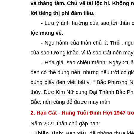
và tháng tám. Chủ về tài lộc hỉ. Không n
lời tiếng thị phi đàm tiếu.
- Lưu ý ảnh hưởng của sao tới thân 
lộc mang về.
- Ngũ hành của thân chủ là
Thổ
, ngũ
của sao tương khắc, vì là sao Cát nên may
- Hóa giải sao chiếu mệnh: Ngày 21 
đèn có thể dùng nến, nhưng nếu trời có g
dùng giấy đen viết bài vị " Bắc Phương
thủy. Đức Kim Nữ cung Đại Thánh Bắc Ph
Bắc, nên cũng để được may mắn
2. Hạn Cát - Hung Tuổi Đinh Hợi 1947 t
Năm 2021 thân chủ gặp hạn:
-
Thiên Tinh
: Hạn xấu, đề phòng thưa kiện