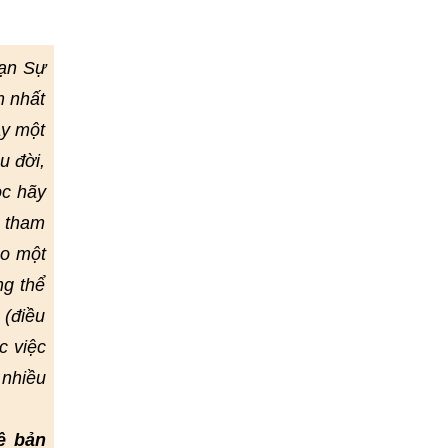
Vạn Sự
m nhất
ay một
u đời,
ọc hãy
ể tham
eo một
ng thể
 (điều
c việc
 nhiều
ề bản