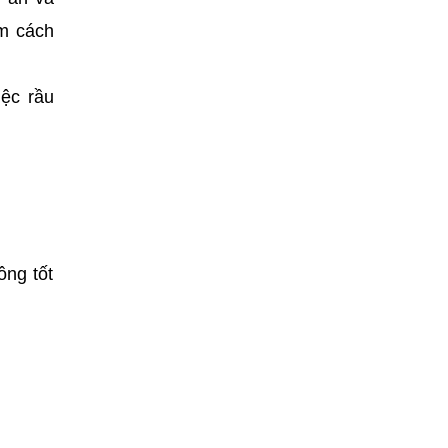
ìm cách
iệc rầu
ông tốt