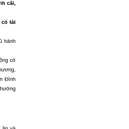
nh cãi,
có tài
ũ hành
hông có
 hương,
n Đình
 hướng
m ăn và