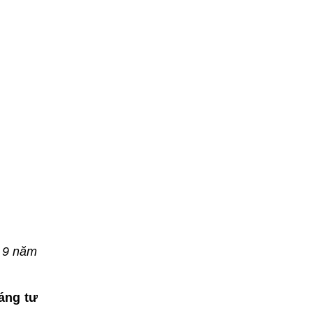
ứ 9 năm
háng tư