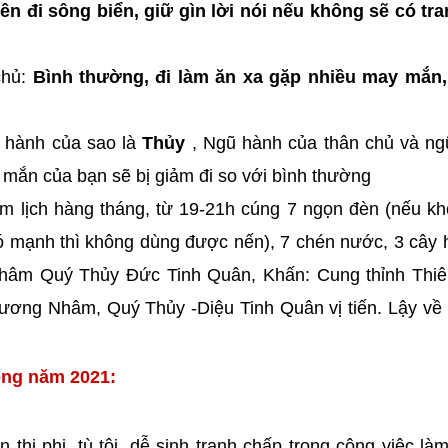
ên đi sông biển, giữ gìn lời nói nếu không sẽ có tra
chủ:
Bình thường, đi làm ăn xa gặp nhiều may mắn, 
 hành của sao là
Thủy
, Ngũ hành của thân chủ và ng
 mắn của bạn sẽ bị giảm đi so với bình thường
âm lịch hàng tháng, từ 19-21h cúng 7 ngọn đèn (nếu k
ió mạnh thì không dùng được nến), 7 chén nước, 3 cây
 Nhâm Quý Thủy Đức Tinh Quân, Khấn: Cung thỉnh Thiê
ương Nhâm, Quý Thủy -Diệu Tinh Quân vị tiến. Lậy về
rong năm 2021:
 thị phi, tù tội, dễ sinh tranh chấp trong công việc là