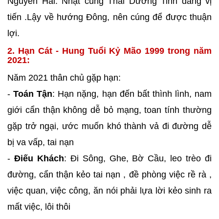
Nguyên Hải. Nhật cung Thái Dương Tinh đang vị
tiến .Lậy về hướng Đông, nên cúng để được thuận
lợi.
2. Hạn Cát - Hung Tuổi Kỷ Mão 1999 trong năm
2021:
Năm 2021 thân chủ gặp hạn:
-
Toán Tận
: Hạn nặng, hạn đến bất thình lình, nam
giới cẩn thận không dễ bỏ mạng, toan tính thường
gặp trở ngại, ước muốn khó thành vả đi đường dễ
bị va vấp, tai nạn
-
Điếu Khách
: Đi Sông, Ghe, Bờ Cầu, leo trèo đi
đường, cẩn thận kẻo tai nạn , đề phòng việc rề rà ,
việc quan, việc công, ăn nói phải lựa lời kẻo sinh ra
mất việc, lôi thôi