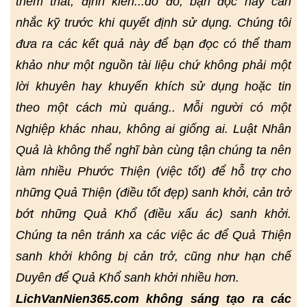
thêm thắt, định kiến...do đó, bạn đọc hãy cân
nhắc kỹ trước khi quyết định sử dụng. Chúng tôi
đưa ra các kết quả này để bạn đọc có thể tham
khảo như một nguồn tài liệu chứ không phải một
lời khuyên hay khuyến khích sử dụng hoặc tin
theo một cách mù quáng.. Mỗi người có một
Nghiệp khác nhau, không ai giống ai. Luật Nhân
Quả là không thể nghĩ bàn cùng tận chúng ta nên
làm nhiều Phước Thiện (việc tốt) để hỗ trợ cho
những Quả Thiện (điều tốt đẹp) sanh khởi, cản trở
bớt những Quả Khổ (điều xấu ác) sanh khởi.
Chúng ta nên tránh xa các việc ác để Quả Thiện
sanh khởi không bị cản trở, cũng như hạn chế
Duyên để Quả Khổ sanh khởi nhiều hơn.
LichVanNien365.com không sáng tạo ra các