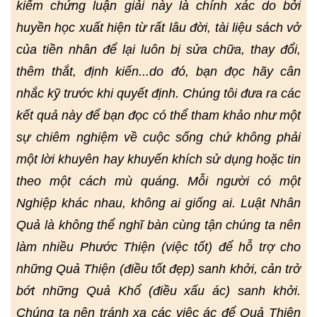
kiểm chứng luận giải này là chính xác do bởi
huyền học xuất hiện từ rất lâu đời, tài liệu sách vở
của tiền nhân để lại luôn bị sửa chữa, thay đổi,
thêm thắt, định kiến...do đó, bạn đọc hãy cân
nhắc kỹ trước khi quyết định. Chúng tôi đưa ra các
kết quả này để bạn đọc có thể tham khảo như một
sự chiêm nghiệm về cuộc sống chứ không phải
một lời khuyên hay khuyến khích sử dụng hoặc tin
theo một cách mù quáng. Mỗi người có một
Nghiệp khác nhau, không ai giống ai. Luật Nhân
Quả là không thể nghĩ bàn cùng tận chúng ta nên
làm nhiều Phước Thiện (việc tốt) để hỗ trợ cho
những Quả Thiện (điều tốt đẹp) sanh khởi, cản trở
bớt những Quả Khổ (điều xấu ác) sanh khởi.
Chúng ta nên tránh xa các việc ác để Quả Thiện