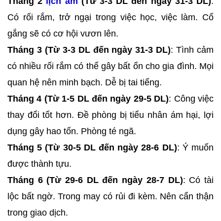
Tháng 2
lịch âm
(Từ 3-3 DL đến ngày 31-3 DL)
:
Có rối rắm, trở ngại trong việc học, việc làm. Cố
gắng sẽ có cơ hội vươn lên.
Tháng 3 (Từ 3-3 DL đến ngày 31-3 DL)
: Tình cảm
có nhiều rối rắm có thể gây bất ổn cho gia đình. Mọi
quan hệ nên minh bạch. Dễ bị tai tiếng.
Tháng 4 (Từ 1-5 DL đến ngày 29-5 DL)
: Công việc
thay đổi tốt hơn. Đề phòng bị tiểu nhân ám hại, lợi
dụng gây hao tốn. Phòng té ngã.
Tháng 5 (Từ 30-5 DL đến ngày 28-6 DL)
: Ý muốn
được thành tựu.
Tháng 6 (Từ 29-6 DL đến ngày 28-7 DL)
: Có tài
lộc bất ngờ. Trong may có rủi đi kèm. Nên cẩn thận
trong giao dịch.