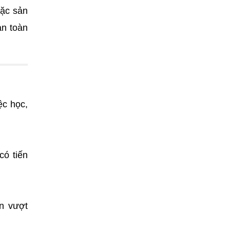
oặc sản
an toàn
ệc học,
có tiến
ẫn vượt