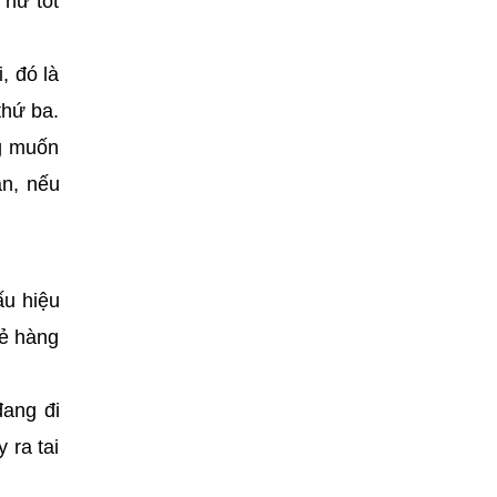
 nữ tốt
, đó là
thứ ba.
ng muốn
ản, nếu
ấu hiệu
oẻ hàng
ang đi
 ra tai