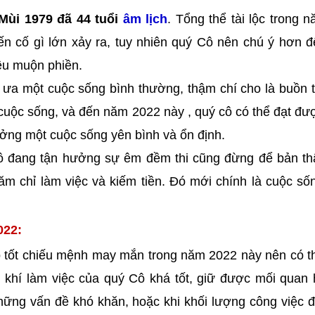
Mùi 1979 đã 44 tuổi
âm lịch
. Tổng thể tài lộc trong 
ến cố gì lớn xảy ra, tuy nhiên quý Cô nên chú ý hơn 
ều muộn phiền.
, ưa một cuộc sống bình thường, thậm chí cho là buồn 
cuộc sống, và đến năm 2022 này , quý cô có thể đạt đư
ng một cuộc sống yên bình và ổn định.
 cô đang tận hưởng sự êm đềm thi cũng đừng để bản t
ăm chỉ làm việc và kiếm tiền. Đó mới chính là cuộc số
022:
tốt chiếu mệnh may mắn trong năm 2022 này nên có t
n khí làm việc của quý Cô khá tốt, giữ được mối quan
hững vấn đề khó khăn, hoặc khi khối lượng công việc đ