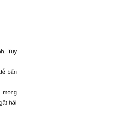
nh. Tuy
 dễ bấn
uá mong
gặt hái