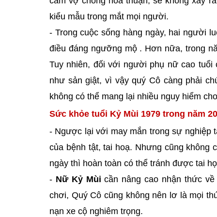
cảm vợ chồng hòa thuận, sẽ không xảy ra 
kiểu mẫu trong mắt mọi người.
- Trong cuộc sống hàng ngày, hai người luô
điều đáng ngưỡng mộ . Hơn nữa, trong nă
Tuy nhiên, đối với người phụ nữ cao tuổi
như sản giật, vì vậy quý Cô càng phải ch
không có thể mang lại nhiều nguy hiểm ch
Sức khỏe tuổi Kỷ Mùi 1979 trong năm 20
- Ngược lại với may mắn trong sự nghiệp t
của bệnh tật, tai hoạ. Nhưng cũng không c
ngày thì hoàn toàn có thể tránh được tai họ
-
Nữ Kỷ Mùi
cần nâng cao nhận thức về
chơi, Quý Cô cũng không nên lơ là mọi thứ.
nạn xe cộ nghiêm trọng.