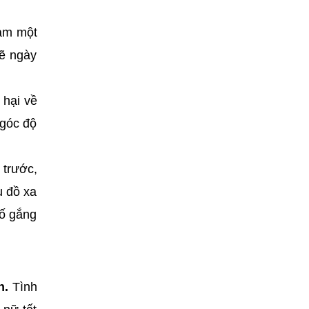
làm một
sẽ ngày
 hại về
 góc độ
 trước,
u đồ xa
cố gắng
n.
Tình