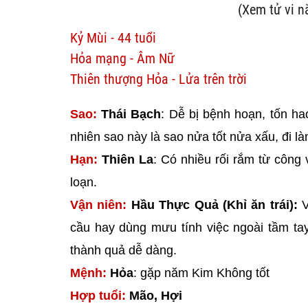
(Xem tử vi 
Kỷ Mùi - 44 tuổi
Hỏa mạng - Âm Nữ
Thiên thượng Hỏa - Lửa trên trời
Sao:
Thái Bạch
: Dễ bị bệnh hoạn, tốn ha
nhiên sao này là sao nửa tốt nửa xấu, đi làm 
Hạn:
Thiên La
: Có nhiều rối rắm từ công 
loạn.
Vận niên:
Hầu Thực Quả (Khỉ ăn trái):
V
cầu hay dùng mưu tính việc ngoài tầm tay
thành quả dễ dàng.
Mệnh:
Hỏa
: gặp năm Kim Không tốt
Hợp tuổi:
Mão, Hợi