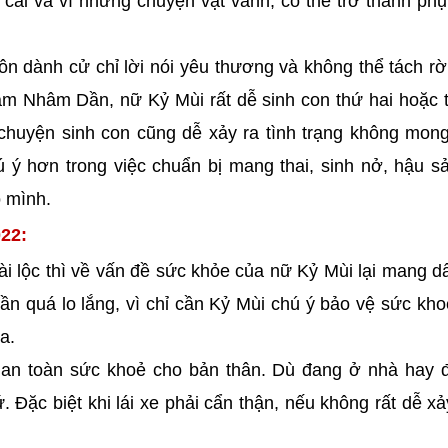
cãi vã vì những chuyện vặt vãnh, có thể trở thành phụ
n dành cử chỉ lời nói yêu thương và không thể tách rời
m Nhâm Dần, nữ Kỷ Mùi rất dễ sinh con thứ hai hoặc 
 chuyện sinh con cũng dễ xảy ra tình trạng không mo
ú ý hơn trong việc chuẩn bị mang thai, sinh nở, hậu s
o mình.
22:
ài lộc thì về vấn đề sức khỏe của nữ Kỷ Mùi lại mang d
ần quá lo lắng, vì chỉ cần Kỷ Mùi chú ý bảo vệ sức kh
a.
 an toàn sức khoẻ cho bản thân. Dù đang ở nhà hay đ
 Đặc biệt khi lái xe phải cẩn thận, nếu không rất dễ xảy