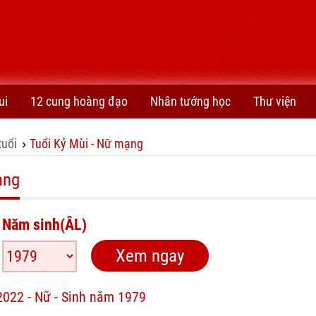
ui
12 cung hoàng đạo
Nhân tướng học
Thư viện
tuổi
Tuổi Kỷ Mùi - Nữ mạng
›
ạng
Năm sinh(ÂL)
2022 - Nữ - Sinh năm 1979