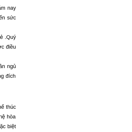
năm nay
đến sức
tẻ .Quý
ợc điều
hân ngủ
ng đích
hể thúc
 hệ hòa
ặc biệt