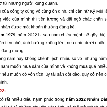
đỡ từ những người xung quanh.
 của công ty cũng vô cùng ổn định, chỉ cần nữ Kỷ Mùi 
g việc của mình thì tiền lương và đãi ngộ chắc chắn 
ể nhận được một khoản thưởng đáng kể.
ăm 1979
, năm 2022 bị sao nam chiếu mệnh sẽ gây thiệt
khoản tiền nhỏ, ảnh hưởng không lớn, nếu nhìn dưới nhiều
ều đáng mừng.
rong năm nay không chênh lệch nhiều so với những năm
chế ham muốn mua sắm của mình và không mua quá nhiề
y nếu muốn có vốn tích lũy tài sản dồi dào, quý cô nên 
mình.
22:
ó rất nhiều điều hạnh phúc trong
năm 2022 Nhâm Dầ