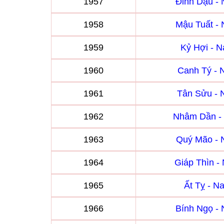
1957
Đinh Dậu -
1958
Mậu Tuất -
1959
Kỷ Hợi - 
1960
Canh Tý -
1961
Tân Sửu -
1962
Nhâm Dần -
1963
Quý Mão -
1964
Giáp Thìn 
1965
Ất Tỵ - 
1966
Bính Ngọ -