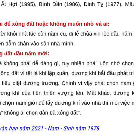
 Ất Hợi (1995), Bính Dần (1986), Đinh Tỵ (1977), M
i để xông đất hoặc không muốn nhờ vả ai:
ời khỏi nhà lúc còn năm cũ, đi lễ chùa xin lộc đầu năm
iên dẫm chân vào sân nhà mình.
ng đất đầu năm mới:
à không phải dễ dàng gì, tuy nhiên phải luôn nhớ chọ
g đất vì tết là khí lập xuân, dương khí bắt đầu phát tr
 tiêu diệt dương trưởng. Chính vì vậy phải chọn nam 
ơng khí của tiên thiên vượng lên. Mặt khác, dương k
 chọn nam giới để lấy dương khí vào nhà thì mọi việc m
" không ai chọn đàn bà xông đất".
ận hạn năm 2021 - Nam - Sinh năm 1978