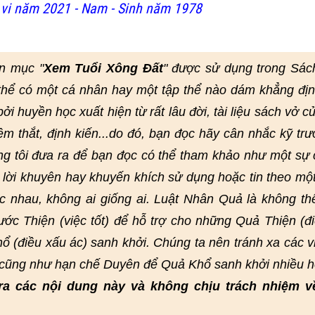
vi năm 2021 - Nam - Sinh năm 1978
n mục "
Xem Tuổi Xông Đất
" được sử dụng trong Sác
thể có một cá nhân hay một tập thể nào dám khẳng đị
i huyền học xuất hiện từ rất lâu đời, tài liệu sách vở củ
hêm thắt, định kiến...do đó, bạn đọc hãy cân nhắc kỹ trư
ng tôi đưa ra để bạn đọc có thể tham khảo như một sự
lời khuyên hay khuyến khích sử dụng hoặc tin theo mộ
 nhau, không ai giống ai. Luật Nhân Quả là không th
ớc Thiện (việc tốt) để hỗ trợ cho những Quả Thiện (đi
ổ (điều xấu ác) sanh khởi. Chúng ta nên tránh xa các v
, cũng như hạn chế Duyên để Quả Khổ sanh khởi nhiều h
ra các nội dung này và không chịu trách nhiệm v