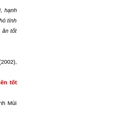
i, hạnh
hó tính
 ăn tốt
(2002),
ên tốt
inh Mùi