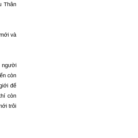
ậu Thân
 mới và
n người
iển còn
giới để
hí còn
ới trôi