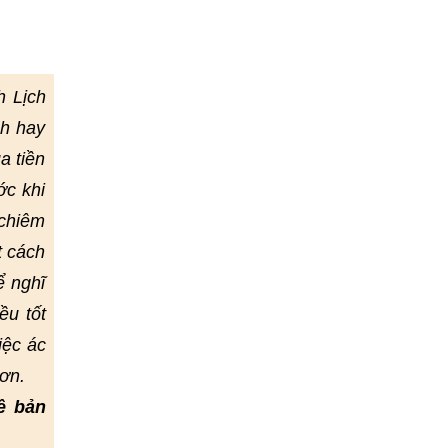
h Lịch
nh hay
a tiền
ớc khi
 chiêm
t cách
ể nghĩ
ều tốt
iệc ác
ơn.
ề bản