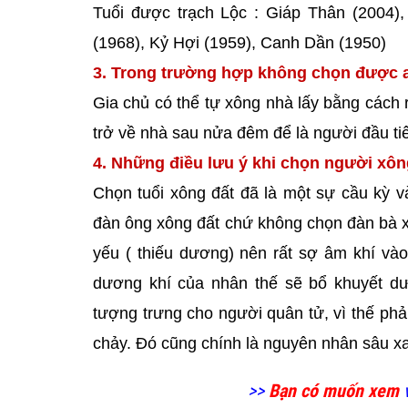
Tuổi được trạch Lộc : Giáp Thân (2004),
(1968), Kỷ Hợi (1959), Canh Dần (1950)
3. Trong trường hợp không chọn được a
Gia chủ có thể tự xông nhà lấy bằng cách r
trở về nhà sau nửa đêm để là người đầu t
4. Những điều lưu ý khi chọn người xô
Chọn tuổi xông đất đã là một sự cầu kỳ v
đàn ông xông đất chứ không chọn đàn bà xôn
yếu ( thiếu dương) nên rất sợ âm khí vào
dương khí của nhân thế sẽ bổ khuyết dư
tượng trưng cho người quân tử, vì thế phải
chảy. Đó cũng chính là nguyên nhân sâu xa
>>
Bạn có muốn xem
v