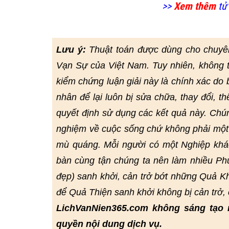
>>
Xem thêm
tử 
Lưu ý:
Thuật toán được dùng cho chuyê
Vạn Sự của Việt Nam. Tuy nhiên, không 
kiểm chứng luận giải này là chính xác do bở
nhân để lại luôn bị sửa chữa, thay đổi, t
quyết định sử dụng các kết quả này. Chú
nghiệm về cuộc sống chứ không phải một 
mù quáng. Mỗi người có một Nghiệp khác
bàn cùng tận chúng ta nên làm nhiều Phư
đẹp) sanh khởi, cản trở bớt những Quả Kh
để Quả Thiện sanh khởi không bị cản trở
LichVanNien365.com không sáng tạo 
quyền nội dung dịch vụ.