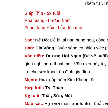
(Xem tử vi 
Giáp Thìn - 52 tuổi
Hỏa mạng - Dương Nam
Phúc đăng Hỏa - Lửa đèn nhỏ
Sao:
Kế Đô
: Dễ bị tai nạn hung họa, công da
Hạn:
Địa Võng
: Cuộc sống có nhiều việc p
Vận niên:
Dương Hồi Ngạn (Dê về suối)
gian nghỉ ngơi thoải mái. Vận niên này tu
lợi cho sức khỏe, ổn định gia đình.
Mệnh:
Hỏa
: gặp năm Kim Không tốt
Hợp tuổi:
Tý, Thân
Kỵ tuổi:
Tuất, Sửu, Mùi
Màu sắc:
Hợp với màu:
xanh, đỏ
- Khắc v