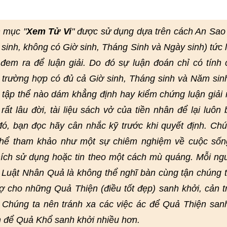
 mục "
Xem Tử Vi
" được sử dụng dựa trên cách An Sao
 sinh, không có Giờ sinh, Tháng Sinh và Ngày sinh) tức 
em ra để luận giải. Do đó sự luận đoán chỉ có tính
 trường hợp có đủ cả Giờ sinh, Tháng sinh và Năm sin
 tập thể nào dám khẳng định hay kiểm chứng luận giải 
ất lâu đời, tài liệu sách vở của tiền nhân để lại luôn 
 đó, bạn đọc hãy cân nhắc kỹ trước khi quyết định. Chú
 thể tham khảo như một sự chiêm nghiệm về cuộc sốn
ích sử dụng hoặc tin theo một cách mù quáng. Mỗi ng
. Luật Nhân Quả là không thể nghĩ bàn cùng tận chúng 
rợ cho những Quả Thiện (điều tốt đẹp) sanh khởi, cản t
 Chúng ta nên tránh xa các việc ác để Quả Thiện san
n để Quả Khổ sanh khởi nhiều hơn.