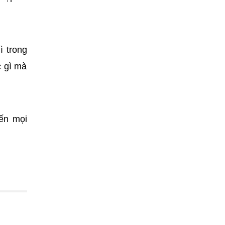
ì trong
c gì mà
ến mọi