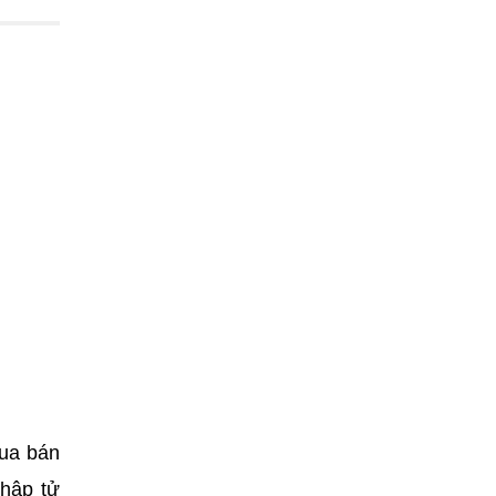
mua bán
thập tử