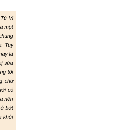
 Tử Vi
là một
 chung
h. Tuy
này là
bị sửa
ng tôi
g chứ
ười có
ta nên
rở bớt
h khởi