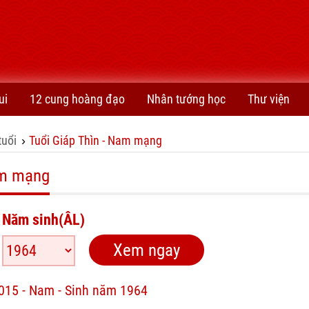
ui
12 cung hoàng đạo
Nhân tướng học
Thư viện
tuổi
Tuổi Giáp Thìn - Nam mạng
›
am mạng
Năm sinh(ÂL)
2015 - Nam - Sinh năm 1964