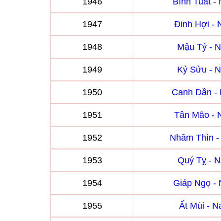
1946
Bính Tuất 
1947
Đinh Hợi -
1948
Mậu Tý - 
1949
Kỷ Sửu - 
1950
Canh Dần -
1951
Tân Mão -
1952
Nhâm Thìn 
1953
Quý Tỵ - 
1954
Giáp Ngọ -
1955
Ất Mùi - 