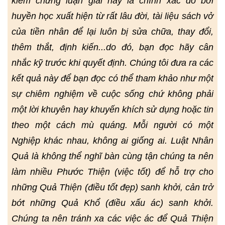
kiểm chứng luận giải này là chính xác do bởi
huyền học xuất hiện từ rất lâu đời, tài liệu sách vở
của tiền nhân để lại luôn bị sửa chữa, thay đổi,
thêm thắt, định kiến...do đó, bạn đọc hãy cân
nhắc kỹ trước khi quyết định. Chúng tôi đưa ra các
kết quả này để bạn đọc có thể tham khảo như một
sự chiêm nghiệm về cuộc sống chứ không phải
một lời khuyên hay khuyến khích sử dụng hoặc tin
theo một cách mù quáng. Mỗi người có một
Nghiệp khác nhau, không ai giống ai. Luật Nhân
Quả là không thể nghĩ bàn cùng tận chúng ta nên
làm nhiều Phước Thiện (việc tốt) để hỗ trợ cho
những Quả Thiện (điều tốt đẹp) sanh khởi, cản trở
bớt những Quả Khổ (điều xấu ác) sanh khởi.
Chúng ta nên tránh xa các việc ác để Quả Thiện