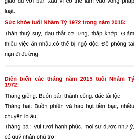
giao du với bạn xấu vì có thể lâm vào vòng pháp
luật.
Sức khỏe tuổi Nhâm Tý 1972 trong năm 2015:
Thận thuỳ suy, đau thắt cơ lưng, thấp khớp. Giảm
thiểu việc ăn nhậu,có thể bị ngộ độc. Đề phòng tai
nạn đi đường
Diến biến các tháng năm 2015 tuổi Nhâm Tý
1972:
Tháng giêng: Buôn bán thành công, đắc tài lộc
Tháng hai: Buồn phiền và hao hụt tiền bạc, nhiều
chuyện lo âu.
Tháng ba : Vui tươi hạnh phúc, mọi sự được như ý,
có quý nhân phù trợ