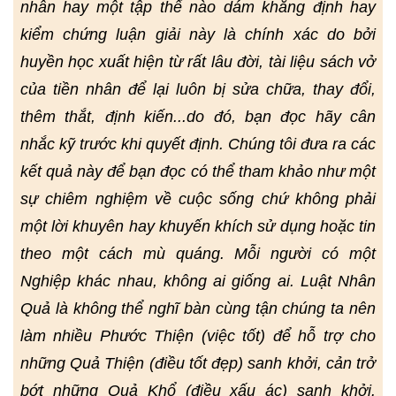
nhân hay một tập thể nào dám khẳng định hay
kiểm chứng luận giải này là chính xác do bởi
huyền học xuất hiện từ rất lâu đời, tài liệu sách vở
của tiền nhân để lại luôn bị sửa chữa, thay đổi,
thêm thắt, định kiến...do đó, bạn đọc hãy cân
nhắc kỹ trước khi quyết định. Chúng tôi đưa ra các
kết quả này để bạn đọc có thể tham khảo như một
sự chiêm nghiệm về cuộc sống chứ không phải
một lời khuyên hay khuyến khích sử dụng hoặc tin
theo một cách mù quáng. Mỗi người có một
Nghiệp khác nhau, không ai giống ai. Luật Nhân
Quả là không thể nghĩ bàn cùng tận chúng ta nên
làm nhiều Phước Thiện (việc tốt) để hỗ trợ cho
những Quả Thiện (điều tốt đẹp) sanh khởi, cản trở
bớt những Quả Khổ (điều xấu ác) sanh khởi.