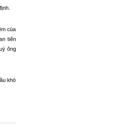
định.
iệm cùa
an tiến
quý ông
đầu khó