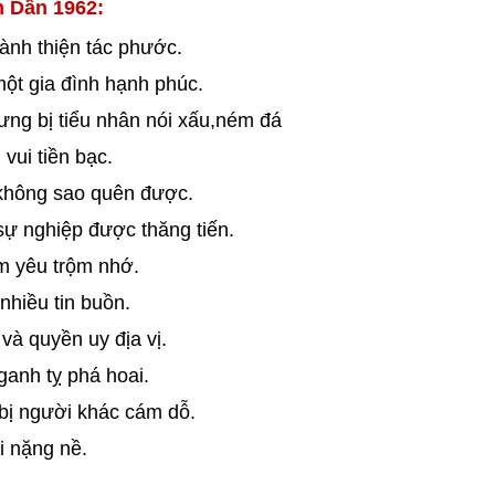
m Dần 1962:
ành thiện tác phước.
một gia đình hạnh phúc.
ưng bị tiểu nhân nói xấu,ném đá
vui tiền bạc.
không sao quên được.
sự nghiệp được thăng tiến.
m yêu trộm nhớ.
hiều tin buồn.
và quyền uy địa vị.
ganh tỵ phá hoai.
bị người khác cám dỗ.
i nặng nề.