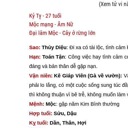
(Xem tử vi 
Kỷ Tỵ - 27 tuổi
Mộc mạng - Âm Nữ
Đại lâm Mộc - Cây ở rừng lớn
Sao:
Thủy Diệu
: Đi xa có tài lộc, tình cả
Hạn:
Toán Tận
: Công việc hay tình cảm có
đáng và bản thân dễ gặp nạn.
Vận niên:
Kê Giáp Viên (Gà về vườn):
Vậ
phải lo lắng, có một cuộc sống sung túc đầ
thì không thuận vì bê trễ, không muốn làm 
Mệnh:
Mộc
: gặp năm Kim Bình thường
Hợp tuổi:
Sửu, Dậu
Kỵ tuổi:
Dần, Thân, Hợi