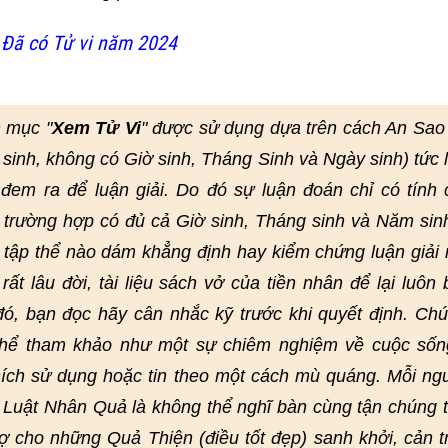
 Đã có Tử vi năm 2024
 mục "
Xem Tử Vi
" được sử dụng dựa trên cách An Sao
 sinh, không có Giờ sinh, Tháng Sinh và Ngày sinh) tức 
em ra để luận giải. Do đó sự luận đoán chỉ có tính
 trường hợp có đủ cả Giờ sinh, Tháng sinh và Năm sin
 tập thể nào dám khẳng định hay kiểm chứng luận giải 
ất lâu đời, tài liệu sách vở của tiền nhân để lại luôn 
 đó, bạn đọc hãy cân nhắc kỹ trước khi quyết định. Chú
 thể tham khảo như một sự chiêm nghiệm về cuộc sốn
ích sử dụng hoặc tin theo một cách mù quáng. Mỗi ng
. Luật Nhân Quả là không thể nghĩ bàn cùng tận chúng 
rợ cho những Quả Thiện (điều tốt đẹp) sanh khởi, cản t