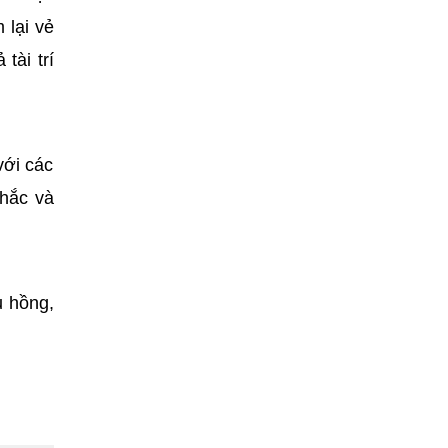
 lại vẻ
tài trí
với các
chắc và
u hồng,