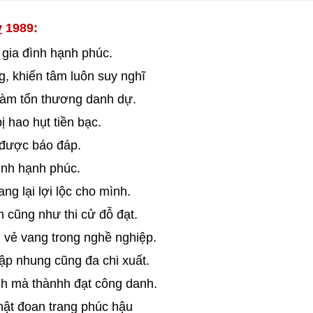
ỵ 1989:
 gia đình hạnh phúc.
, khiến tâm luôn suy nghĩ
làm tổn thương danh dự.
 hao hụt tiền bạc.
 được báo đáp.
ình hạnh phúc.
g lại lợi lộc cho mình.
 cũng như thi cử đỗ đạt.
 vẻ vang trong nghề nghiệp.
ập nhung cũng đa chi xuất.
nh mà thànhh đạt công danh.
hật đoan trang phúc hậu