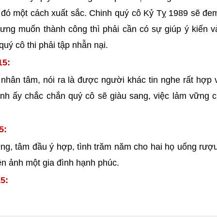
 đó một cách xuất sắc. Chinh quý cô Kỷ Tỵ 1989 sẽ đem
ưng muốn thành công thì phải cần có sự giúp ý kiến vả 
uý cô thi phải tập nhẫn nại.
15:
nhân tâm, nói ra là được người khác tin nghe rất hợp 
nh ấy chắc chắn quý cô sẽ giàu sang, việc lảm vững 
5:
ơng, tâm đầu ý hợp, tình trăm năm cho hai họ uống rượ
iên ảnh một gia đình hạnh phúc.
5: