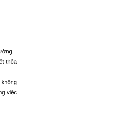
hường.
ết thỏa
, không
ng việc