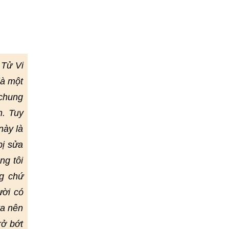
 Tử Vi
là một
 chung
h. Tuy
này là
bị sửa
ng tôi
g chứ
ười có
ta nên
rở bớt