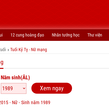
ui
12 cung hoàng đạo
Nhân tướng học
Thư viện
tuổi
Tuổi Kỷ Tỵ - Nữ mạng
›
ng
Năm sinh(ÂL)
2015 - Nữ - Sinh năm 1989