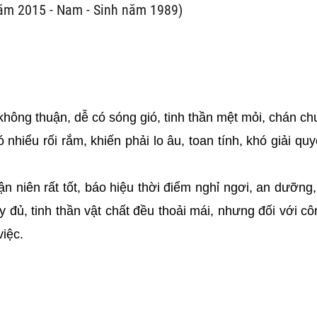
năm 2015 - Nam - Sinh năm 1989)
m không thuận, dễ có sóng gió, tinh thần mệt mỏi, chán c
 nhiểu rối rắm, khiến phải lo âu, toan tính, khó giải quy
n niên rất tốt, báo hiệu thời điểm nghỉ ngơi, an dưỡng
y đủ, tinh thần vật chất đều thoải mái, nhưng đối với cô
việc.