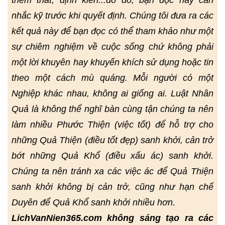
thêm thắt, định kiến...do đó, bạn đọc hãy cân
nhắc kỹ trước khi quyết định. Chúng tôi đưa ra các
kết quả này để bạn đọc có thể tham khảo như một
sự chiêm nghiệm về cuộc sống chứ không phải
một lời khuyên hay khuyến khích sử dụng hoặc tin
theo một cách mù quáng. Mỗi người có một
Nghiệp khác nhau, không ai giống ai. Luật Nhân
Quả là không thể nghĩ bàn cùng tận chúng ta nên
làm nhiều Phước Thiện (việc tốt) để hỗ trợ cho
những Quả Thiện (điều tốt đẹp) sanh khởi, cản trở
bớt những Quả Khổ (điều xấu ác) sanh khởi.
Chúng ta nên tránh xa các việc ác để Quả Thiện
sanh khởi không bị cản trở, cũng như hạn chế
Duyên để Quả Khổ sanh khởi nhiều hơn.
LichVanNien365.com không sáng tạo ra các