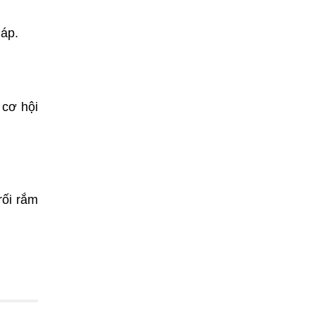
háp.
 cơ hội
rối rắm