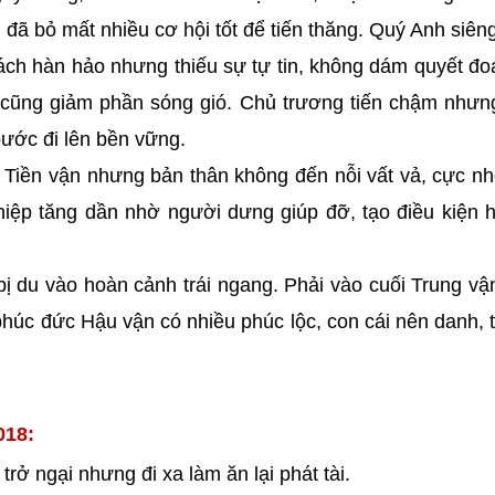
n đã bỏ mất nhiều cơ hội tốt để tiến thăng. Quý Anh siên
ách hàn hảo nhưng thiếu sự tự tin, không dám quyết đo
 cũng giảm phần sóng gió. Chủ trương tiến chậm như
bước đi lên bền vững.
i Tiền vận nhưng bản thân không đến nỗi vất vả, cực n
iệp tăng dần nhờ người dưng giúp đỡ, tạo điều kiện 
du vào hoàn cảnh trái ngang. Phải vào cuối Trung vậ
húc đức Hậu vận có nhiều phúc lộc, con cái nên danh, t
018:
 trở ngại nhưng đi xa làm ăn lại phát tài.