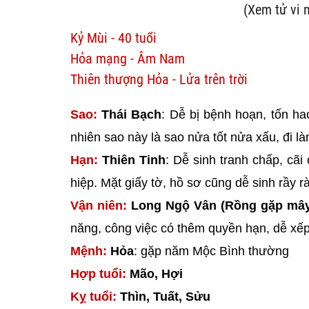
(Xem tử vi 
Kỷ Mùi - 40 tuổi
Hỏa mạng - Âm Nam
Thiên thượng Hỏa - Lửa trên trời
Sao:
Thái Bạch
: Dễ bị bệnh hoạn, tốn ha
nhiên sao này là sao nửa tốt nửa xấu, đi làm 
Hạn:
Thiên Tinh
: Dễ sinh tranh chấp, cã
hiệp. Mặt giấy tờ, hồ sơ cũng dễ sinh rầy rà
Vận niên:
Long Ngộ Vân (Rồng gặp mây
năng, công việc có thêm quyền hạn, dễ xếp 
Mệnh:
Hỏa
: gặp năm Mộc Bình thường
Hợp tuổi:
Mão, Hợi
Kỵ tuổi:
Thìn, Tuất, Sửu