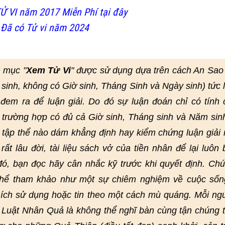
Ử VI năm 2017 Miễn Phí tại đây
 Đã có Tử vi năm 2024
 mục "
Xem Tử Vi
" được sử dụng dựa trên cách An Sao
 sinh, không có Giờ sinh, Tháng Sinh và Ngày sinh) tức 
em ra để luận giải. Do đó sự luận đoán chỉ có tính
 trường hợp có đủ cả Giờ sinh, Tháng sinh và Năm sin
 tập thể nào dám khẳng định hay kiểm chứng luận giải 
ất lâu đời, tài liệu sách vở của tiền nhân để lại luôn 
 đó, bạn đọc hãy cân nhắc kỹ trước khi quyết định. Chú
 thể tham khảo như một sự chiêm nghiệm về cuộc sốn
ích sử dụng hoặc tin theo một cách mù quáng. Mỗi ng
. Luật Nhân Quả là không thể nghĩ bàn cùng tận chúng 