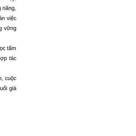
g năng,
án việc
ng vững
học tấm
hợp tác
n, cuộc
uổi già