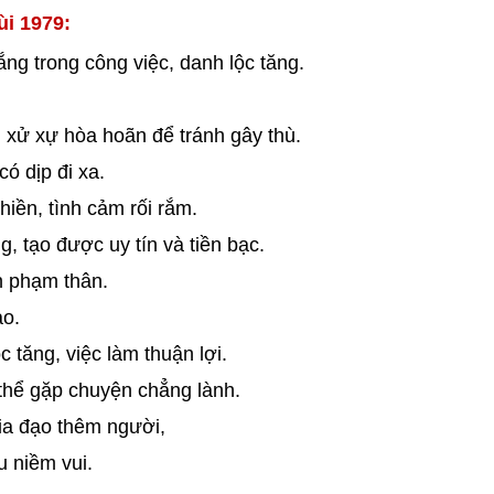
ùi 1979:
ng trong công việc, danh lộc tăng.
 xử xự hòa hoãn để tránh gây thù.
ó dịp đi xa.
hiền, tình cảm rối rắm.
, tạo được uy tín và tiền bạc.
n phạm thân.
ao.
 tăng, việc làm thuận lợi.
thể gặp chuyện chẳng lành.
ia đạo thêm người,
u niềm vui.