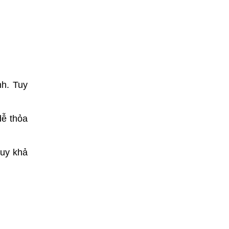
nh. Tuy
dễ thỏa
huy khả