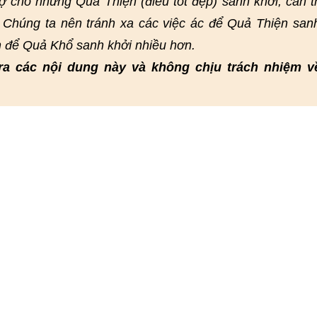
rợ cho những Quả Thiện (điều tốt đẹp) sanh khởi, cản t
 Chúng ta nên tránh xa các việc ác để Quả Thiện san
n để Quả Khổ sanh khởi nhiều hơn.
ra các nội dung này và không chịu trách nhiệm v