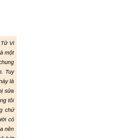
 Tử Vi
là một
 chung
h. Tuy
này là
bị sửa
ng tôi
g chứ
ười có
ta nên