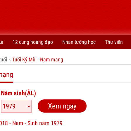
ui
12 cung hoàng đạo
Nhân tướng học
Thư viện
tuổi
Tuổi Kỷ Mùi - Nam mạng
›
 mạng
Năm sinh(ÂL)
2018 - Nam - Sinh năm 1979