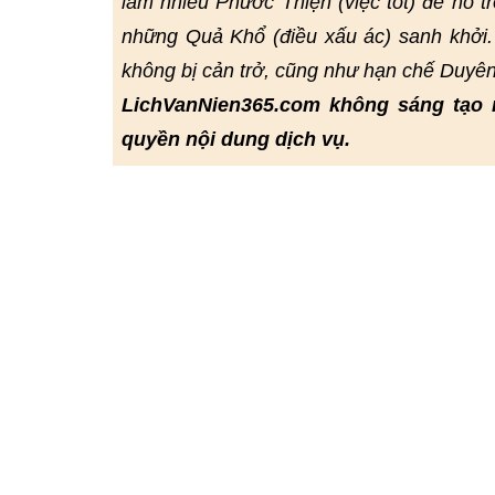
làm nhiều Phước Thiện (việc tốt) để hỗ t
những Quả Khổ (điều xấu ác) sanh khởi.
không bị cản trở, cũng như hạn chế Duyê
LichVanNien365.com không sáng tạo 
quyền nội dung dịch vụ.