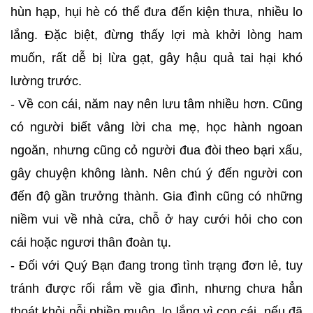
hùn hạp, hụi hè có thể đưa đến kiện thưa, nhiều lo
lắng. Đặc biệt, đừng thấy lợi mà khởi lòng ham
muốn, rất dễ bị lừa gạt, gây hậu quả tai hại khó
lường trước.
- Về con cái, năm nay nên lưu tâm nhiều hơn. Cũng
có người biết vâng lời cha mẹ, học hành ngoan
ngoăn, nhưng cũng cỏ người đua đòi theo bạri xấu,
gây chuyện không lành. Nên chú ý đến người con
đến độ gần trưởng thành. Gia đình cũng có những
niềm vui về nhà cửa, chỗ ở hay cưới hỏi cho con
cái hoặc ngươi thân đoàn tụ.
- Đối với Quý Bạn đang trong tình trạng đơn lẻ, tuy
tránh được rối rắm về gia đình, nhưng chưa hẳn
thoát khỏi nỗi phiền muộn, lo lắng vì con cái, nếu đã