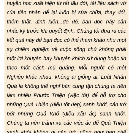
huyền học xuất hiện từ rất lâu đời, tài liệu sách vở
của tiền nhân để lại luôn bị sửa chữa, thay đổi,
thêm thắt, định kiến...do đó, bạn đọc hãy cân
nhắc kỹ trước khi quyết định. Chúng tôi đưa ra các
kết quả này để bạn đọc có thể tham khảo như một
sự chiêm nghiệm về cuộc sống chứ không phải
một lời khuyên hay khuyến khích sử dụng hoặc tin
theo một cách mù quáng. Mỗi người có một
Nghiệp khác nhau, không ai giống ai. Luật Nhân
Quả là không thể nghĩ bàn cùng tận chúng ta nên
làm nhiều Phước Thiện (việc tốt) để hỗ trợ cho
những Quả Thiện (điều tốt đẹp) sanh khởi, cản trở
bớt những Quả Khổ (điều xấu ác) sanh khởi.
Chúng ta nên tránh xa các việc ác để Quả Thiện
sanh khởi không bị cản trở, cũng như hạn chế