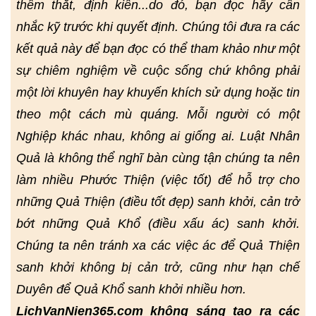
thêm thắt, định kiến...do đó, bạn đọc hãy cân
nhắc kỹ trước khi quyết định. Chúng tôi đưa ra các
kết quả này để bạn đọc có thể tham khảo như một
sự chiêm nghiệm về cuộc sống chứ không phải
một lời khuyên hay khuyến khích sử dụng hoặc tin
theo một cách mù quáng. Mỗi người có một
Nghiệp khác nhau, không ai giống ai. Luật Nhân
Quả là không thể nghĩ bàn cùng tận chúng ta nên
làm nhiều Phước Thiện (việc tốt) để hỗ trợ cho
những Quả Thiện (điều tốt đẹp) sanh khởi, cản trở
bớt những Quả Khổ (điều xấu ác) sanh khởi.
Chúng ta nên tránh xa các việc ác để Quả Thiện
sanh khởi không bị cản trở, cũng như hạn chế
Duyên để Quả Khổ sanh khởi nhiều hơn.
LichVanNien365.com không sáng tạo ra các