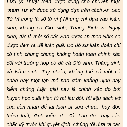
Lưu ý:
Thuật toán được dùng cho chuyên mục
"
Xem Tử Vi
" được sử dụng dựa trên cách An Sao
Tử Vi trong lá số tử vi ( Nhưng chỉ dựa vào Năm
sinh, không có Giờ sinh, Tháng Sinh và Ngày
sinh) tức là một số các Sao được an theo Năm sẽ
được đem ra để luận giải. Do đó sự luận đoán chỉ
có tính chung chung không hoàn toàn chính xác
đối với trường hợp có đủ cả Giờ sinh, Tháng sinh
và Năm sinh. Tuy nhiên, không thể có một cá
nhân hay một tập thể nào dám khẳng định hay
kiểm chứng luận giải này là chính xác do bởi
huyền học xuất hiện từ rất lâu đời, tài liệu sách vở
của tiền nhân để lại luôn bị sửa chữa, thay đổi,
thêm thắt, định kiến...do đó, bạn đọc hãy cân
nhắc kỹ trước khi quyết định. Chúng tôi đưa ra các