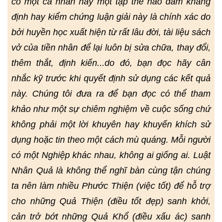
có một cá nhân hay một tập thể nào dám khẳng
định hay kiểm chứng luận giải này là chính xác do
bởi huyền học xuất hiện từ rất lâu đời, tài liệu sách
vở của tiền nhân để lại luôn bị sửa chữa, thay đổi,
thêm thắt, định kiến...do đó, bạn đọc hãy cân
nhắc kỹ trước khi quyết định sử dụng các kết quả
này. Chúng tôi đưa ra để bạn đọc có thể tham
khảo như một sự chiêm nghiệm về cuộc sống chứ
không phải một lời khuyên hay khuyến khích sử
dụng hoặc tin theo một cách mù quáng. Mỗi người
có một Nghiệp khác nhau, không ai giống ai. Luật
Nhân Quả là không thể nghĩ bàn cùng tận chúng
ta nên làm nhiều Phước Thiện (việc tốt) để hỗ trợ
cho những Quả Thiện (điều tốt đẹp) sanh khởi,
cản trở bớt những Quả Khổ (điều xấu ác) sanh