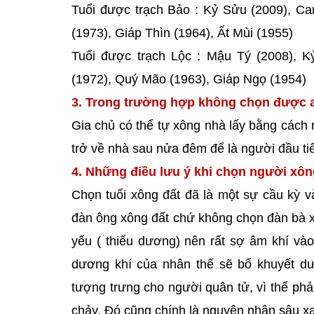
Tuổi được trạch Bảo : Kỷ Sửu (2009), Ca
(1973), Giáp Thìn (1964), Ất Mùi (1955)
Tuổi được trạch Lộc : Mậu Tý (2008), 
(1972), Quý Mão (1963), Giáp Ngọ (1954)
3. Trong trường hợp không chọn được a
Gia chủ có thể tự xông nhà lấy bằng cách r
trở về nhà sau nửa đêm để là người đầu t
4. Những điều lưu ý khi chọn người xô
Chọn tuổi xông đất đã là một sự cầu kỳ v
đàn ông xông đất chứ không chọn đàn bà xôn
yếu ( thiếu dương) nên rất sợ âm khí vào
dương khí của nhân thế sẽ bổ khuyết dư
tượng trưng cho người quân tử, vì thế phải
chảy. Đó cũng chính là nguyên nhân sâu xa