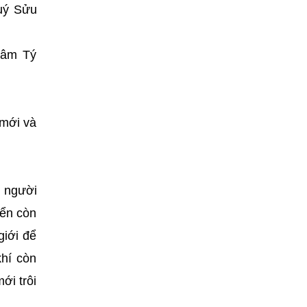
Quý Sửu
hâm Tý
 mới và
n người
iển còn
giới để
hí còn
ới trôi