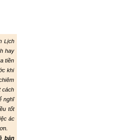
h Lịch
nh hay
a tiền
ớc khi
 chiêm
t cách
ể nghĩ
ều tốt
iệc ác
ơn.
ề bản