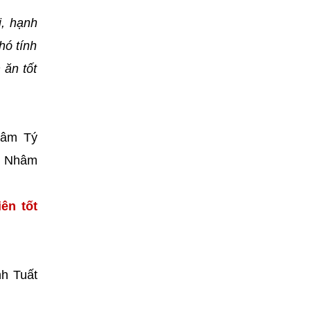
i, hạnh
hó tính
 ăn tốt
hâm Tý
), Nhâm
ên tốt
nh Tuất