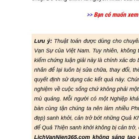
>>
Bạn có muốn xem
Lưu ý:
Thuật toán được dùng cho chuyê
Vạn Sự của Việt Nam. Tuy nhiên, không 
kiểm chứng luận giải này là chính xác do bở
nhân để lại luôn bị sửa chữa, thay đổi, t
quyết định sử dụng các kết quả này. Chú
nghiệm về cuộc sống chứ không phải một 
mù quáng. Mỗi người có một Nghiệp khác
bàn cùng tận chúng ta nên làm nhiều Phư
đẹp) sanh khởi, cản trở bớt những Quả Kh
để Quả Thiện sanh khởi không bị cản trở
LichVanNien365.com không sáng tạo 