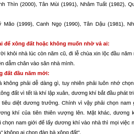
nh Thìn (2000), Tân Mùi (1991), Nhâm Tuất (1982), 
Kỷ Mão (1999), Canh Ngọ (1990), Tân Dậu (1981), N
i để xông đất hoặc không muốn nhờ vả ai:
ời khỏi nhà lúc còn năm cũ, đi lễ chùa xin lộc đầu năm
iên dẫm chân vào sân nhà mình.
ng đất đầu năm mới:
à không phải dễ dàng gì, tuy nhiên phải luôn nhớ chọ
g đất vì tết là khí lập xuân, dương khí bắt đầu phát tr
 tiêu diệt dương trưởng. Chính vì vậy phải chọn nam 
ơng khí của tiên thiên vượng lên. Mặt khác, dương k
 chọn nam giới để lấy dương khí vào nhà thì mọi việc m
" không ai chọn đàn bà xông đất".