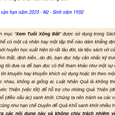
vận hạn năm 2025 - Nữ - Sinh năm 1950
n mục "
Xem Tuổi Xông Đất
" được sử dụng trong Sác
thể có một cá nhân hay một tập thể nào dám khẳng đị
i huyền học xuất hiện từ rất lâu đời, tài liệu sách vở củ
hêm thắt, định kiến...do đó, bạn đọc hãy cân nhắc kỹ trư
ng tôi đưa ra để bạn đọc có thể tham khảo như một sự
lời khuyên hay khuyến khích sử dụng hoặc tin theo mộ
 nhau, không ai giống ai. Luật Nhân Quả là không th
ớc Thiện (việc tốt) để hỗ trợ cho những Quả Thiện (đi
ổ (điều xấu ác) sanh khởi. Chúng ta nên tránh xa các v
, cũng như hạn chế Duyên để Quả Khổ sanh khởi nhiều h
ra các nội dung này và không chịu trách nhiệm v