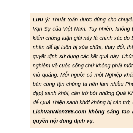
Lưu ý:
Thuật toán được dùng cho chuyê
Vạn Sự của Việt Nam. Tuy nhiên, không 
kiểm chứng luận giải này là chính xác do bở
nhân để lại luôn bị sửa chữa, thay đổi, t
quyết định sử dụng các kết quả này. Chú
nghiệm về cuộc sống chứ không phải một 
mù quáng. Mỗi người có một Nghiệp khác
bàn cùng tận chúng ta nên làm nhiều Phư
đẹp) sanh khởi, cản trở bớt những Quả Kh
để Quả Thiện sanh khởi không bị cản trở
LichVanNien365.com không sáng tạo 
quyền nội dung dịch vụ.