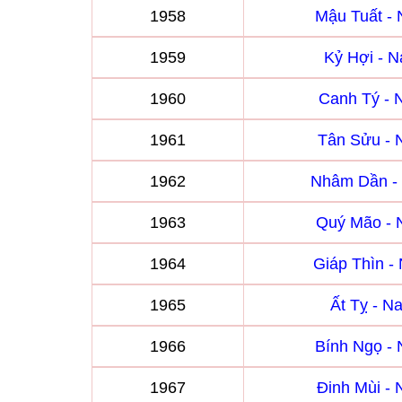
1958
Mậu Tuất -
1959
Kỷ Hợi - 
1960
Canh Tý -
1961
Tân Sửu -
1962
Nhâm Dần -
1963
Quý Mão -
1964
Giáp Thìn 
1965
Ất Tỵ - 
1966
Bính Ngọ -
1967
Đinh Mùi -