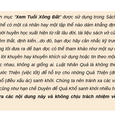
n mục "
Xem Tuổi Xông Đất
" được sử dụng trong Sác
thể có một cá nhân hay một tập thể nào dám khẳng đị
i huyền học xuất hiện từ rất lâu đời, tài liệu sách vở củ
hêm thắt, định kiến...do đó, bạn đọc hãy cân nhắc kỹ trư
ng tôi đưa ra để bạn đọc có thể tham khảo như một sự
lời khuyên hay khuyến khích sử dụng hoặc tin theo mộ
 nhau, không ai giống ai. Luật Nhân Quả là không th
ớc Thiện (việc tốt) để hỗ trợ cho những Quả Thiện (đi
ổ (điều xấu ác) sanh khởi. Chúng ta nên tránh xa các v
, cũng như hạn chế Duyên để Quả Khổ sanh khởi nhiều h
ra các nội dung này và không chịu trách nhiệm v