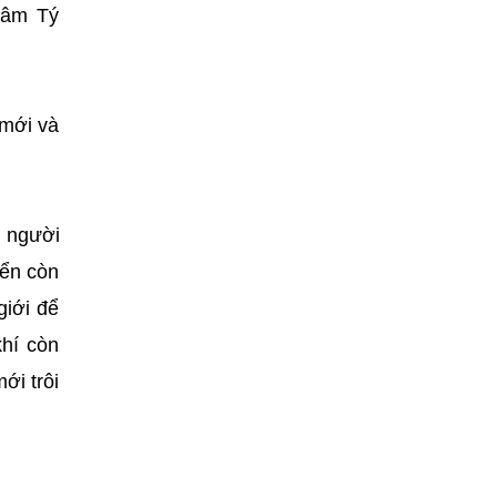
hâm Tý
 mới và
n người
iển còn
giới để
hí còn
ới trôi