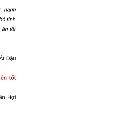
i, hạnh
hó tính
 ăn tốt
 Ất Dậu
ên tốt
ân Hợi