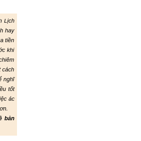
h Lịch
nh hay
a tiền
ớc khi
 chiêm
t cách
ể nghĩ
ều tốt
iệc ác
ơn.
ề bản