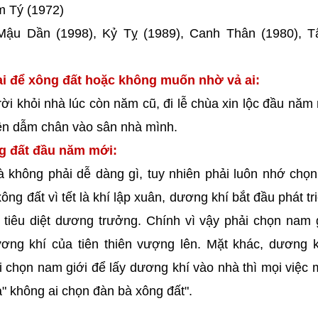
m Tý (1972)
 Mậu Dần (1998), Kỷ Tỵ (1989), Canh Thân (1980), T
i để xông đất hoặc không muốn nhờ vả ai:
ời khỏi nhà lúc còn năm cũ, đi lễ chùa xin lộc đầu năm
iên dẫm chân vào sân nhà mình.
ng đất đầu năm mới:
à không phải dễ dàng gì, tuy nhiên phải luôn nhớ chọ
g đất vì tết là khí lập xuân, dương khí bắt đầu phát tr
 tiêu diệt dương trưởng. Chính vì vậy phải chọn nam 
ơng khí của tiên thiên vượng lên. Mặt khác, dương k
 chọn nam giới để lấy dương khí vào nhà thì mọi việc m
" không ai chọn đàn bà xông đất".