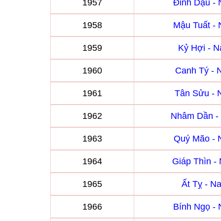
1957
Đinh Dậu -
1958
Mậu Tuất -
1959
Kỷ Hợi - 
1960
Canh Tý -
1961
Tân Sửu -
1962
Nhâm Dần -
1963
Quý Mão -
1964
Giáp Thìn 
1965
Ất Tỵ - 
1966
Bính Ngọ -