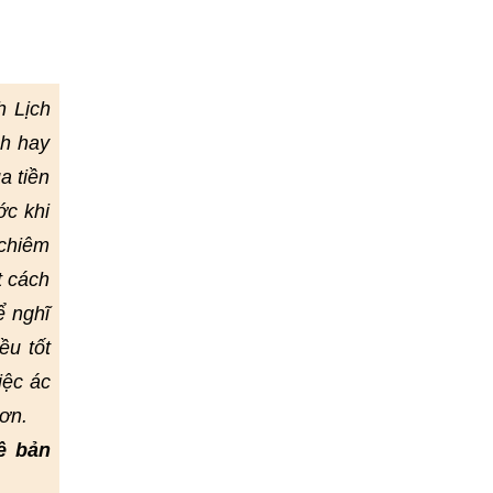
h Lịch
nh hay
a tiền
ớc khi
 chiêm
t cách
ể nghĩ
ều tốt
iệc ác
ơn.
ề bản