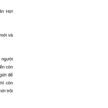
ân Hợi
 mới và
n người
iển còn
giới để
hí còn
ới trôi