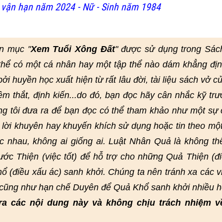
vận hạn năm 2024 - Nữ - Sinh năm 1984
n mục "
Xem Tuổi Xông Đất
" được sử dụng trong Sác
thể có một cá nhân hay một tập thể nào dám khẳng đị
i huyền học xuất hiện từ rất lâu đời, tài liệu sách vở củ
hêm thắt, định kiến...do đó, bạn đọc hãy cân nhắc kỹ trư
ng tôi đưa ra để bạn đọc có thể tham khảo như một sự
lời khuyên hay khuyến khích sử dụng hoặc tin theo mộ
 nhau, không ai giống ai. Luật Nhân Quả là không th
ớc Thiện (việc tốt) để hỗ trợ cho những Quả Thiện (đi
ổ (điều xấu ác) sanh khởi. Chúng ta nên tránh xa các v
, cũng như hạn chế Duyên để Quả Khổ sanh khởi nhiều h
ra các nội dung này và không chịu trách nhiệm v