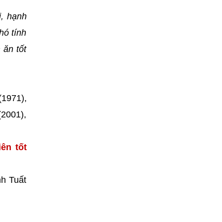
i, hạnh
hó tính
 ăn tốt
(1971),
(2001),
ên tốt
nh Tuất