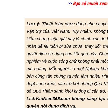
>>
Bạn có muốn xem
Lưu ý:
Thuật toán được dùng cho chuyê
Vạn Sự của Việt Nam. Tuy nhiên, không 
kiểm chứng luận giải này là chính xác do bở
nhân để lại luôn bị sửa chữa, thay đổi, t
quyết định sử dụng các kết quả này. Chú
nghiệm về cuộc sống chứ không phải một 
mù quáng. Mỗi người có một Nghiệp khác
bàn cùng tận chúng ta nên làm nhiều Phư
đẹp) sanh khởi, cản trở bớt những Quả Kh
để Quả Thiện sanh khởi không bị cản trở
LichVanNien365.com không sáng tạo 
quyền nội dung dịch vụ.