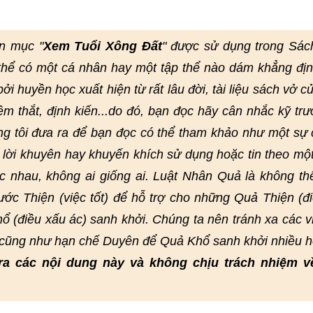
n mục "
Xem Tuổi Xông Đất
" được sử dụng trong Sác
thể có một cá nhân hay một tập thể nào dám khẳng đị
i huyền học xuất hiện từ rất lâu đời, tài liệu sách vở củ
hêm thắt, định kiến...do đó, bạn đọc hãy cân nhắc kỹ trư
ng tôi đưa ra để bạn đọc có thể tham khảo như một sự
lời khuyên hay khuyến khích sử dụng hoặc tin theo mộ
 nhau, không ai giống ai. Luật Nhân Quả là không th
ớc Thiện (việc tốt) để hỗ trợ cho những Quả Thiện (đi
ổ (điều xấu ác) sanh khởi. Chúng ta nên tránh xa các v
, cũng như hạn chế Duyên để Quả Khổ sanh khởi nhiều h
ra các nội dung này và không chịu trách nhiệm v