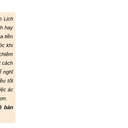
h Lịch
nh hay
a tiền
ớc khi
 chiêm
t cách
ể nghĩ
ều tốt
iệc ác
ơn.
ề bản