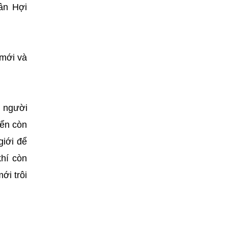
ân Hợi
 mới và
n người
iển còn
giới để
hí còn
ới trôi