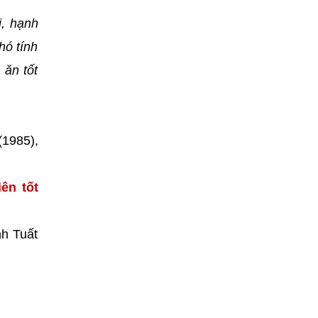
i, hạnh
hó tính
 ăn tốt
(1985),
ên tốt
nh Tuất