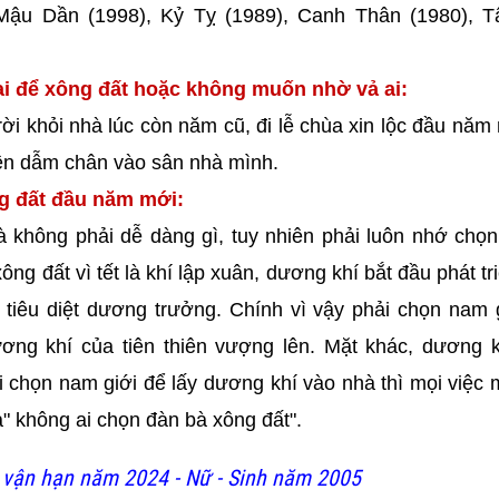
 Mậu Dần (1998), Kỷ Tỵ (1989), Canh Thân (1980), T
i để xông đất hoặc không muốn nhờ vả ai:
ời khỏi nhà lúc còn năm cũ, đi lễ chùa xin lộc đầu năm
iên dẫm chân vào sân nhà mình.
ng đất đầu năm mới:
à không phải dễ dàng gì, tuy nhiên phải luôn nhớ chọ
g đất vì tết là khí lập xuân, dương khí bắt đầu phát tr
 tiêu diệt dương trưởng. Chính vì vậy phải chọn nam 
ơng khí của tiên thiên vượng lên. Mặt khác, dương k
 chọn nam giới để lấy dương khí vào nhà thì mọi việc m
" không ai chọn đàn bà xông đất".
vận hạn năm 2024 - Nữ - Sinh năm 2005