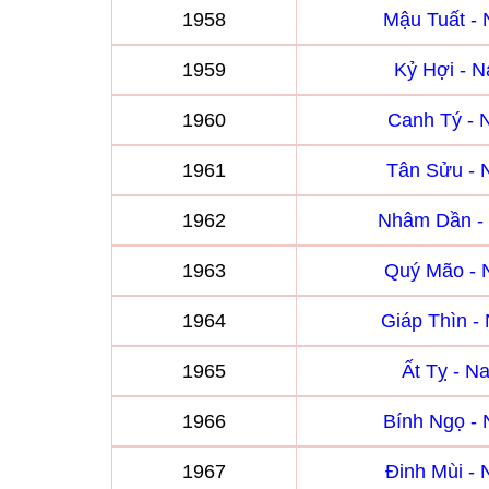
1958
Mậu Tuất -
1959
Kỷ Hợi - 
1960
Canh Tý -
1961
Tân Sửu -
1962
Nhâm Dần -
1963
Quý Mão -
1964
Giáp Thìn 
1965
Ất Tỵ - 
1966
Bính Ngọ -
1967
Đinh Mùi -