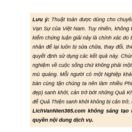
Lưu ý:
Thuật toán được dùng cho chuyê
Vạn Sự của Việt Nam. Tuy nhiên, không 
kiểm chứng luận giải này là chính xác do bở
nhân để lại luôn bị sửa chữa, thay đổi, t
quyết định sử dụng các kết quả này. Chú
nghiệm về cuộc sống chứ không phải một 
mù quáng. Mỗi người có một Nghiệp khác
bàn cùng tận chúng ta nên làm nhiều Phư
đẹp) sanh khởi, cản trở bớt những Quả Kh
để Quả Thiện sanh khởi không bị cản trở
LichVanNien365.com không sáng tạo 
quyền nội dung dịch vụ.