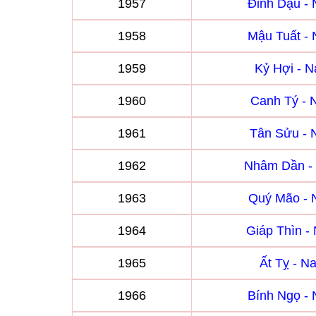
1957
Đinh Dậu -
1958
Mậu Tuất -
1959
Kỷ Hợi - 
1960
Canh Tý -
1961
Tân Sửu -
1962
Nhâm Dần -
1963
Quý Mão -
1964
Giáp Thìn 
1965
Ất Tỵ - 
1966
Bính Ngọ -