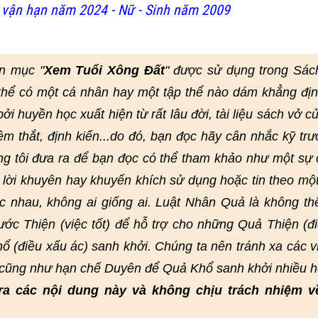
vận hạn năm 2024 - Nữ - Sinh năm 2009
n mục "
Xem Tuổi Xông Đất
" được sử dụng trong Sác
thể có một cá nhân hay một tập thể nào dám khẳng đị
i huyền học xuất hiện từ rất lâu đời, tài liệu sách vở củ
hêm thắt, định kiến...do đó, bạn đọc hãy cân nhắc kỹ trư
ng tôi đưa ra để bạn đọc có thể tham khảo như một sự
lời khuyên hay khuyến khích sử dụng hoặc tin theo mộ
 nhau, không ai giống ai. Luật Nhân Quả là không th
ớc Thiện (việc tốt) để hỗ trợ cho những Quả Thiện (đi
ổ (điều xấu ác) sanh khởi. Chúng ta nên tránh xa các v
, cũng như hạn chế Duyên để Quả Khổ sanh khởi nhiều h
ra các nội dung này và không chịu trách nhiệm v