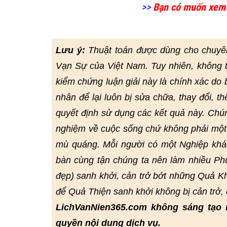
>>
Bạn có muốn xem
Lưu ý:
Thuật toán được dùng cho chuyê
Vạn Sự của Việt Nam. Tuy nhiên, không 
kiểm chứng luận giải này là chính xác do bở
nhân để lại luôn bị sửa chữa, thay đổi, t
quyết định sử dụng các kết quả này. Chú
nghiệm về cuộc sống chứ không phải một 
mù quáng. Mỗi người có một Nghiệp khác
bàn cùng tận chúng ta nên làm nhiều Phư
đẹp) sanh khởi, cản trở bớt những Quả Kh
để Quả Thiện sanh khởi không bị cản trở
LichVanNien365.com không sáng tạo 
quyền nội dung dịch vụ.