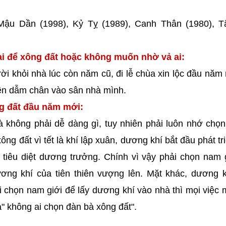
 Mậu Dần (1998), Kỷ Tỵ (1989), Canh Thân (1980), T
i để xông đất hoặc không muốn nhờ vả ai:
ời khỏi nhà lúc còn năm cũ, đi lễ chùa xin lộc đầu năm
iên dẫm chân vào sân nhà mình.
ng đất đầu năm mới:
à không phải dễ dàng gì, tuy nhiên phải luôn nhớ chọ
g đất vì tết là khí lập xuân, dương khí bắt đầu phát tr
 tiêu diệt dương trưởng. Chính vì vậy phải chọn nam 
ơng khí của tiên thiên vượng lên. Mặt khác, dương k
 chọn nam giới để lấy dương khí vào nhà thì mọi việc m
" không ai chọn đàn bà xông đất".