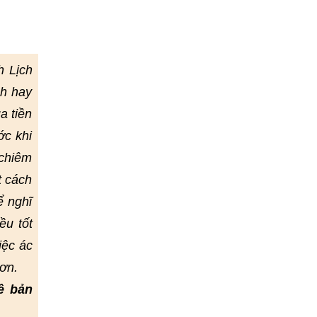
h Lịch
nh hay
a tiền
ớc khi
 chiêm
t cách
ể nghĩ
ều tốt
iệc ác
ơn.
ề bản