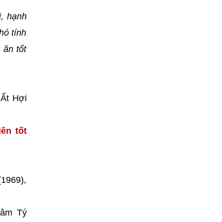
i, hạnh
hó tính
 ăn tốt
 Ất Hợi
ên tốt
(1969),
hâm Tý