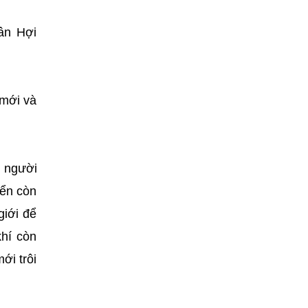
ân Hợi
 mới và
n người
iển còn
giới để
hí còn
ới trôi