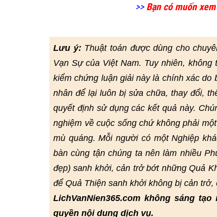
>>
Bạn có muốn xem
Lưu ý:
Thuật toán được dùng cho chuyê
Vạn Sự của Việt Nam. Tuy nhiên, không 
kiểm chứng luận giải này là chính xác do bở
nhân để lại luôn bị sửa chữa, thay đổi, t
quyết định sử dụng các kết quả này. Chú
nghiệm về cuộc sống chứ không phải một 
mù quáng. Mỗi người có một Nghiệp khác
bàn cùng tận chúng ta nên làm nhiều Phư
đẹp) sanh khởi, cản trở bớt những Quả Kh
để Quả Thiện sanh khởi không bị cản trở
LichVanNien365.com không sáng tạo 
quyền nội dung dịch vụ.