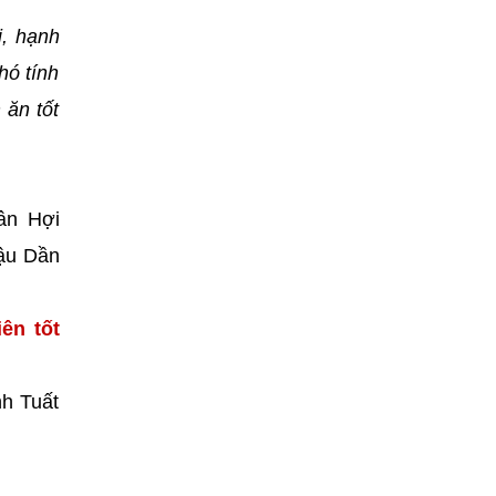
i, hạnh
hó tính
 ăn tốt
ân Hợi
Mậu Dần
ên tốt
nh Tuất