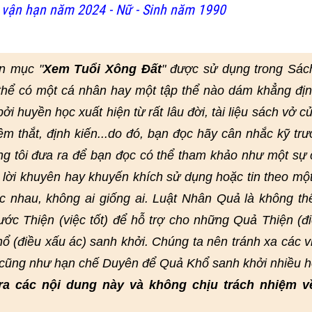
vận hạn năm 2024 - Nữ - Sinh năm 1990
n mục "
Xem Tuổi Xông Đất
" được sử dụng trong Sác
thể có một cá nhân hay một tập thể nào dám khẳng đị
i huyền học xuất hiện từ rất lâu đời, tài liệu sách vở củ
hêm thắt, định kiến...do đó, bạn đọc hãy cân nhắc kỹ trư
ng tôi đưa ra để bạn đọc có thể tham khảo như một sự
lời khuyên hay khuyến khích sử dụng hoặc tin theo mộ
 nhau, không ai giống ai. Luật Nhân Quả là không th
ớc Thiện (việc tốt) để hỗ trợ cho những Quả Thiện (đi
ổ (điều xấu ác) sanh khởi. Chúng ta nên tránh xa các v
, cũng như hạn chế Duyên để Quả Khổ sanh khởi nhiều h
ra các nội dung này và không chịu trách nhiệm v