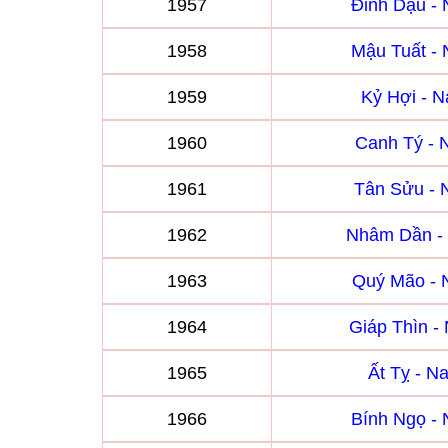
1957
Đinh Dậu -
1958
Mậu Tuất -
1959
Kỷ Hợi - 
1960
Canh Tý -
1961
Tân Sửu -
1962
Nhâm Dần -
1963
Quý Mão -
1964
Giáp Thìn 
1965
Ất Tỵ - 
1966
Bính Ngọ -