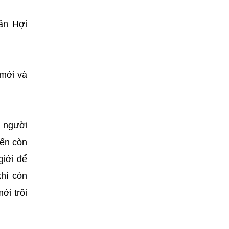
ân Hợi
 mới và
n người
iển còn
giới để
hí còn
ới trôi