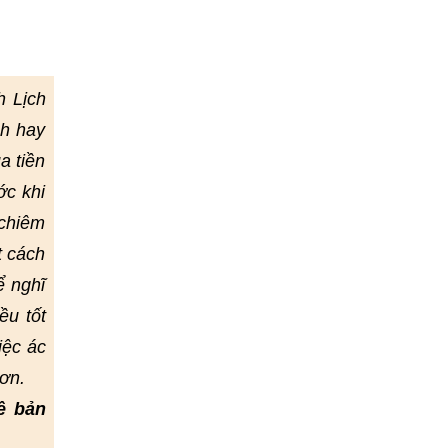
h Lịch
nh hay
a tiền
ớc khi
 chiêm
t cách
ể nghĩ
ều tốt
iệc ác
ơn.
ề bản