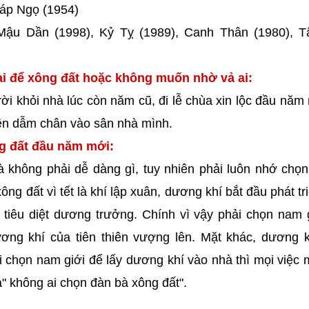
iáp Ngọ (1954)
 Mậu Dần (1998), Kỷ Tỵ (1989), Canh Thân (1980), T
i để xông đất hoặc không muốn nhờ vả ai:
ời khỏi nhà lúc còn năm cũ, đi lễ chùa xin lộc đầu năm
iên dẫm chân vào sân nhà mình.
ng đất đầu năm mới:
à không phải dễ dàng gì, tuy nhiên phải luôn nhớ chọ
g đất vì tết là khí lập xuân, dương khí bắt đầu phát tr
 tiêu diệt dương trưởng. Chính vì vậy phải chọn nam 
ơng khí của tiên thiên vượng lên. Mặt khác, dương k
 chọn nam giới để lấy dương khí vào nhà thì mọi việc m
" không ai chọn đàn bà xông đất".