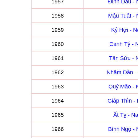
1957
Đinh Dậu -
1958
Mậu Tuất -
1959
Kỷ Hợi - 
1960
Canh Tý -
1961
Tân Sửu -
1962
Nhâm Dần -
1963
Quý Mão -
1964
Giáp Thìn 
1965
Ất Tỵ - 
1966
Bính Ngọ -