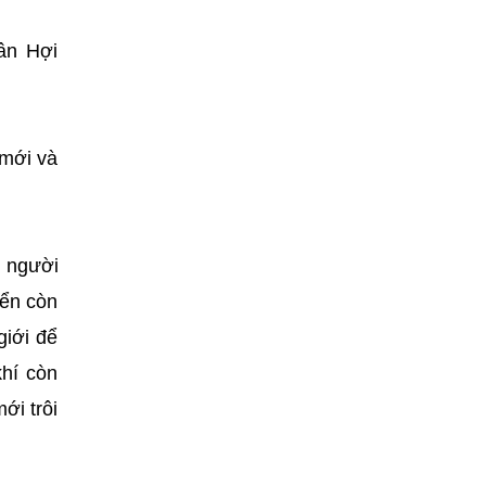
ân Hợi
 mới và
n người
iển còn
giới để
hí còn
ới trôi