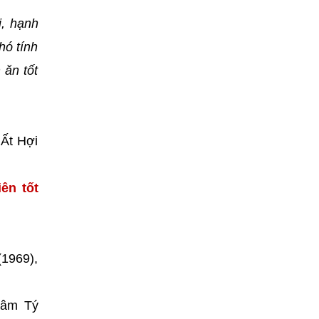
i, hạnh
hó tính
 ăn tốt
 Ất Hợi
ên tốt
(1969),
hâm Tý