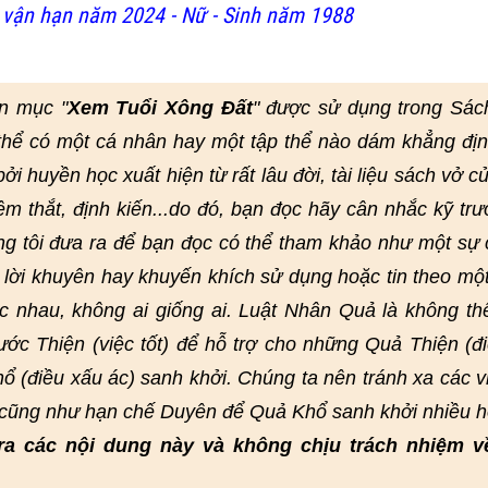
vận hạn năm 2024 - Nữ - Sinh năm 1988
n mục "
Xem Tuổi Xông Đất
" được sử dụng trong Sác
thể có một cá nhân hay một tập thể nào dám khẳng đị
i huyền học xuất hiện từ rất lâu đời, tài liệu sách vở củ
hêm thắt, định kiến...do đó, bạn đọc hãy cân nhắc kỹ trư
ng tôi đưa ra để bạn đọc có thể tham khảo như một sự
lời khuyên hay khuyến khích sử dụng hoặc tin theo mộ
 nhau, không ai giống ai. Luật Nhân Quả là không th
ớc Thiện (việc tốt) để hỗ trợ cho những Quả Thiện (đi
ổ (điều xấu ác) sanh khởi. Chúng ta nên tránh xa các v
, cũng như hạn chế Duyên để Quả Khổ sanh khởi nhiều h
ra các nội dung này và không chịu trách nhiệm v