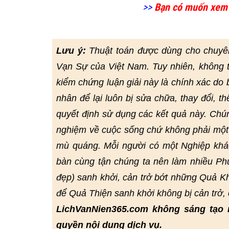
>>
Bạn có muốn xem
Lưu ý:
Thuật toán được dùng cho chuyê
Vạn Sự của Việt Nam. Tuy nhiên, không 
kiểm chứng luận giải này là chính xác do bở
nhân để lại luôn bị sửa chữa, thay đổi, t
quyết định sử dụng các kết quả này. Chú
nghiệm về cuộc sống chứ không phải một 
mù quáng. Mỗi người có một Nghiệp khác
bàn cùng tận chúng ta nên làm nhiều Phư
đẹp) sanh khởi, cản trở bớt những Quả Kh
để Quả Thiện sanh khởi không bị cản trở
LichVanNien365.com không sáng tạo 
quyền nội dung dịch vụ.