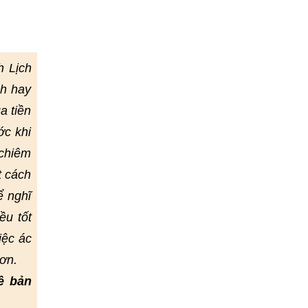
h Lịch
nh hay
a tiền
ớc khi
 chiêm
t cách
ể nghĩ
ều tốt
iệc ác
ơn.
ề bản