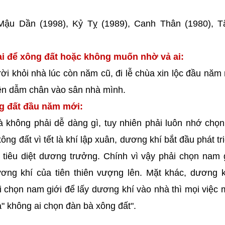
 Mậu Dần (1998), Kỷ Tỵ (1989), Canh Thân (1980), T
i để xông đất hoặc không muốn nhờ vả ai:
ời khỏi nhà lúc còn năm cũ, đi lễ chùa xin lộc đầu năm
iên dẫm chân vào sân nhà mình.
ng đất đầu năm mới:
à không phải dễ dàng gì, tuy nhiên phải luôn nhớ chọ
g đất vì tết là khí lập xuân, dương khí bắt đầu phát tr
 tiêu diệt dương trưởng. Chính vì vậy phải chọn nam 
ơng khí của tiên thiên vượng lên. Mặt khác, dương k
 chọn nam giới để lấy dương khí vào nhà thì mọi việc m
" không ai chọn đàn bà xông đất".