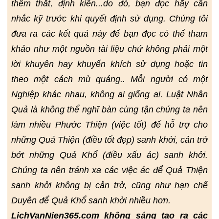
thêm thắt, định kiến...do đó, bạn đọc hãy cân
nhắc kỹ trước khi quyết định sử dụng. Chúng tôi
đưa ra các kết quả này để bạn đọc có thể tham
khảo như một nguồn tài liệu chứ không phải một
lời khuyên hay khuyến khích sử dụng hoặc tin
theo một cách mù quáng.. Mỗi người có một
Nghiệp khác nhau, không ai giống ai. Luật Nhân
Quả là không thể nghĩ bàn cùng tận chúng ta nên
làm nhiều Phước Thiện (việc tốt) để hỗ trợ cho
những Quả Thiện (điều tốt đẹp) sanh khởi, cản trở
bớt những Quả Khổ (điều xấu ác) sanh khởi.
Chúng ta nên tránh xa các việc ác để Quả Thiện
sanh khởi không bị cản trở, cũng như hạn chế
Duyên để Quả Khổ sanh khởi nhiều hơn.
LichVanNien365.com không sáng tạo ra các