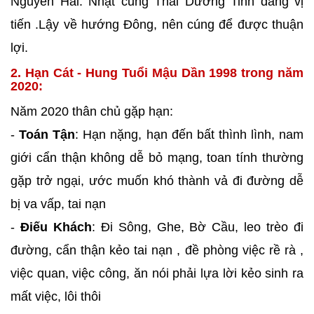
Nguyên Hải. Nhật cung Thái Dương Tinh đang vị
tiến .Lậy về hướng Đông, nên cúng để được thuận
lợi.
2. Hạn Cát - Hung Tuổi Mậu Dần 1998 trong năm
2020:
Năm 2020 thân chủ gặp hạn:
-
Toán Tận
: Hạn nặng, hạn đến bất thình lình, nam
giới cẩn thận không dễ bỏ mạng, toan tính thường
gặp trở ngại, ước muốn khó thành vả đi đường dễ
bị va vấp, tai nạn
-
Điếu Khách
: Đi Sông, Ghe, Bờ Cầu, leo trèo đi
đường, cẩn thận kẻo tai nạn , đề phòng việc rề rà ,
việc quan, việc công, ăn nói phải lựa lời kẻo sinh ra
mất việc, lôi thôi