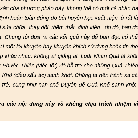
h xác của phương pháp này, không thể có một cá nhân h
nh hoàn toàn đúng do bởi huyền học xuất hiện từ rất lâ
bị sửa chữa, thay đổi, thêm thắt, định kiến...do đó, bạn đ
g. Chúng tôi đưa ra các kết quả này để bạn đọc có th
ải một lời khuyên hay khuyến khích sử dụng hoặc tin th
 khác nhau, không ai giống ai. Luật Nhân Quả là khô
 Phước Thiện (việc tốt) để hỗ trợ cho những Quả Thiện
 Khổ (điều xấu ác) sanh khởi. Chúng ta nên tránh xa cá
n trở, cũng như hạn chế Duyên để Quả Khổ sanh khởi
ra các nội dung này và không chịu trách nhiệm v