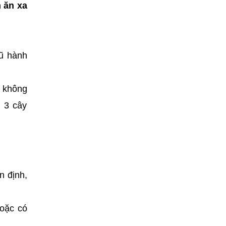
m ăn xa
ũ hành
u không
 3 cây
n định,
hoặc có