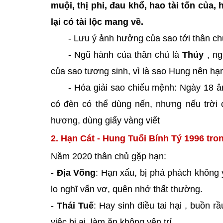
muội, thị phi, đau khổ, hao tài tốn của,
lại có tài lộc mang về.
- Lưu ý ảnh hưởng của sao tới thân c
- Ngũ hành của thân chủ là
Thủy
, ng
của sao tương sinh, vì là sao Hung nên h
- Hóa giải sao chiếu mệnh: Ngày 18 â
có đèn có thể dùng nến, nhưng nếu trời
hương, dùng giấy vàng viết
2. Hạn Cát - Hung Tuổi Bính Tý 1996 tro
Năm 2020 thân chủ gặp hạn:
-
Địa Võng
: Hạn xấu, bị phá phách không 
lo nghĩ vẩn vơ, quên nhớ thất thường.
-
Thái Tuế
: Hay sinh điều tai hại , buồn 
việc bi ai, làm ăn không yên trí