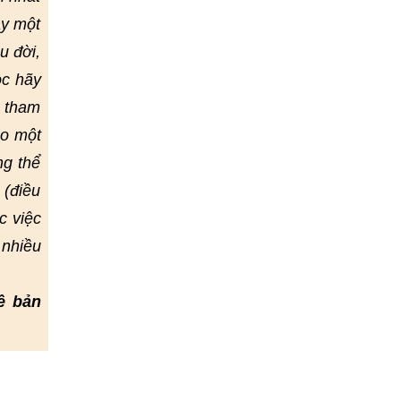
ay một
u đời,
ọc hãy
ể tham
eo một
ng thể
 (điều
c việc
 nhiều
ề bản