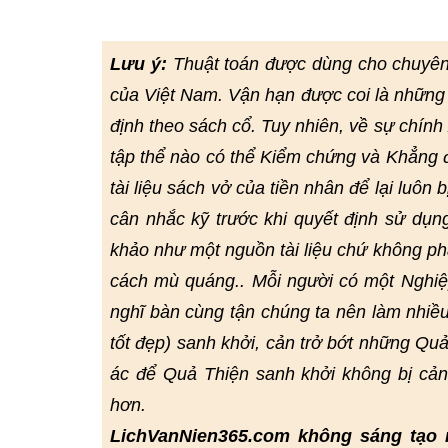
Lưu ý:
Thuật toán được dùng cho chuyê
của Việt Nam. Vận hạn được coi là những 
định theo sách cổ. Tuy nhiên, về sự chín
tập thể nào có thể Kiểm chứng và Khẳng đị
tài liệu sách vở của tiền nhân để lại luôn 
cân nhắc kỹ trước khi quyết định sử dụn
khảo như một nguồn tài liệu chứ không ph
cách mù quáng.. Mỗi người có một Nghiệp
nghĩ bàn cùng tận chúng ta nên làm nhiều
tốt đẹp) sanh khởi, cản trở bớt những Quả
ác để Quả Thiện sanh khởi không bị cả
hơn.
LichVanNien365.com không sáng tạo 