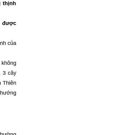
thịnh
c, được
ành của
u không
, 3 cây
h Thiên
ề hướng
 thường