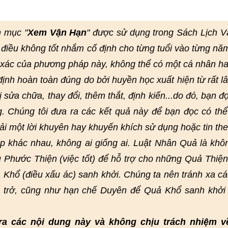
n mục "
Xem Vận Hạn
" được sử dụng trong Sách Lịch 
điều không tốt nhắm cố định cho từng tuổi vào từng nă
h xác của phương pháp này, không thể có một cá nhân h
nh hoàn toàn đúng do bởi huyền học xuất hiện từ rất lâ
bị sửa chữa, thay đổi, thêm thắt, định kiến...do đó, bạn đ
g. Chúng tôi đưa ra các kết quả này để bạn đọc có th
ải một lời khuyên hay khuyến khích sử dụng hoặc tin th
 khác nhau, không ai giống ai. Luật Nhân Quả là khô
 Phước Thiện (việc tốt) để hỗ trợ cho những Quả Thiện
 Khổ (điều xấu ác) sanh khởi. Chúng ta nên tránh xa cá
n trở, cũng như hạn chế Duyên để Quả Khổ sanh khởi
ra các nội dung này và không chịu trách nhiệm v