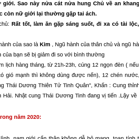
 giới. Sao này nửa cát nửa hung Chủ về an khang 
c còn nữ giới lại thường gặ̣p tai ách.
 chủ:
Rất tốt, làm ăn gặp sáng suốt, đi xa có tài lộ
hành của sao là
Kim
, Ngũ hành của thân chủ và ngũ h
 của bạn sẽ bị giảm đi so với bình thường
m lịch hàng tháng, từ 21h-23h, cúng 12 ngọn đèn ( nế
có gió mạnh thì không dùng được nến), 12 chén nước
ưng Thái Dương Thiên Tử Tinh Quân", Khấn : Cung thỉn
Hải. Nhật cung Thái Dương Tinh đang vị tiến .Lậy v
trong năm 2020:
 lình, nam giới cẩn thận không dễ bỏ mạng, toan tính