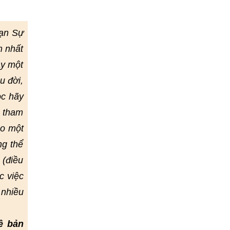
Vạn Sự
m nhất
ay một
u đời,
ọc hãy
ể tham
eo một
ng thể
 (điều
c việc
 nhiều
ề bản