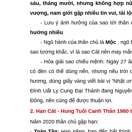
sáu, tháng mười, nhưng không hợp nữ
vượng, nam giới gặ̣p nhiều tin vui, tài lộ
- Lưu ý ảnh hưởng của sao tới thân
hưởng nhiều
- Ngũ hành của thân chủ là
Mộc
, ngũ 
sao tương khắc, vì là sao Cát nên may mắn
- Hóa giải sao chiếu mệnh: Ngày 27 â
có đèn có thể dùng nến, nhưng nếu trời 
hương, dùng giấy vàng viết bài vị "Nhật 
Đình Uất Ly Cung Đại Thánh đang Nguyên 
Đông, nên cúng để được thuận lợi.
2. Hạn Cát - Hung Tuổi Canh Thân 1980 
Năm 2020 thân chủ gặp hạn:
-
Toán Tận
: Hạn nặng, hạn đến bất thình