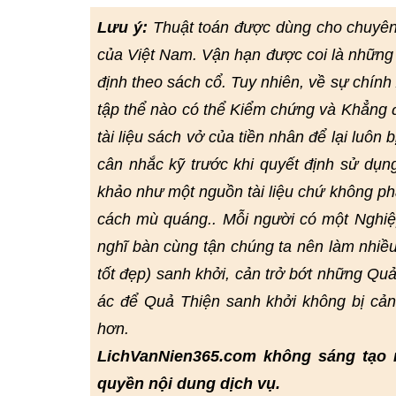
Lưu ý:
Thuật toán được dùng cho chuyê
của Việt Nam. Vận hạn được coi là những 
định theo sách cổ. Tuy nhiên, về sự chín
tập thể nào có thể Kiểm chứng và Khẳng đị
tài liệu sách vở của tiền nhân để lại luôn 
cân nhắc kỹ trước khi quyết định sử dụn
khảo như một nguồn tài liệu chứ không ph
cách mù quáng.. Mỗi người có một Nghiệp
nghĩ bàn cùng tận chúng ta nên làm nhiều
tốt đẹp) sanh khởi, cản trở bớt những Quả
ác để Quả Thiện sanh khởi không bị cả
hơn.
LichVanNien365.com không sáng tạo 
quyền nội dung dịch vụ.