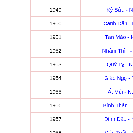
1949
Kỷ Sửu - 
1950
Canh Dần -
1951
Tân Mão -
1952
Nhâm Thìn 
1953
Quý Tỵ - 
1954
Giáp Ngọ -
1955
Ất Mùi - 
1956
Bính Thân 
1957
Đinh Dậu -
1958
Mậu Tuất -