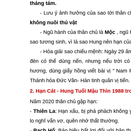
tháng tám.
- Lưu ý ảnh hưởng của sao tới thân 
không nuôi thú vật
- Ngũ hành của thân chủ là
Mộc
, ngũ 
sao tương sinh, vì là sao Hung nên hạn c
- Hóa giải sao chiếu mệnh: Ngày 29 âm
đèn có thể dùng nến, nhưng nếu trời c
hương, dùng giấy hồng viết bài vị " Nam 
Thánh hóa Đức Vân- Hán tinh quân vị tiến
2. Hạn Cát - Hung Tuổi Mậu Thìn 1988 t
Năm 2020 thân chủ gặp hạn:
-
Thiên La
: Hạn xấu, bị phá phách không y
lo nghĩ vẩn vơ, quên nhớ thất thường.
-
Bạch Hổ
: Báo hiệu bất lợi đối với bản 