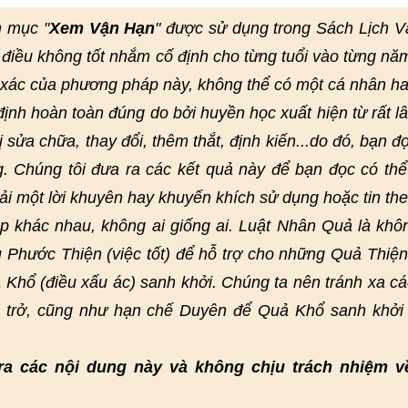
n mục "
Xem Vận Hạn
" được sử dụng trong Sách Lịch 
điều không tốt nhắm cố định cho từng tuổi vào từng nă
h xác của phương pháp này, không thể có một cá nhân h
nh hoàn toàn đúng do bởi huyền học xuất hiện từ rất lâ
bị sửa chữa, thay đổi, thêm thắt, định kiến...do đó, bạn đ
g. Chúng tôi đưa ra các kết quả này để bạn đọc có th
ải một lời khuyên hay khuyến khích sử dụng hoặc tin th
 khác nhau, không ai giống ai. Luật Nhân Quả là khô
 Phước Thiện (việc tốt) để hỗ trợ cho những Quả Thiện
 Khổ (điều xấu ác) sanh khởi. Chúng ta nên tránh xa cá
n trở, cũng như hạn chế Duyên để Quả Khổ sanh khởi
ra các nội dung này và không chịu trách nhiệm v