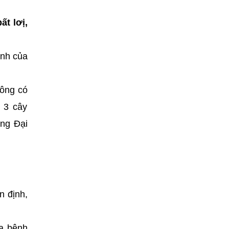
ất lơị,
ành của
hông có
 3 cây
ung Đại
n định,
ra bệnh