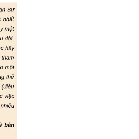
Vạn Sự
m nhất
ay một
u đời,
ọc hãy
ể tham
eo một
ng thể
 (điều
c việc
 nhiều
ề bản