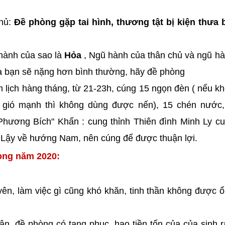
chủ:
Đề phòng gặp tai hình, thương tật bị kiện thưa b
hành của sao là
Hỏa
, Ngũ hành của thân chủ và ngũ h
ủa bạn sẽ nặng hơn bình thường, hãy đề phòng
 lịch hàng tháng, từ 21-23h, cúng 15 ngọn đèn ( nếu k
ó gió mạnh thì không dùng được nến), 15 chén nước,
Phương Bích" Khấn : cung thỉnh Thiên đình Minh Ly c
. Lậy về hướng Nam, nên cúng để được thuận lợi.
rong năm 2020:
ên, làm việc gì cũng khó khăn, tinh thần không được ổ
thân, đề phòng có tang phục, hao tiền tốn của của sinh 