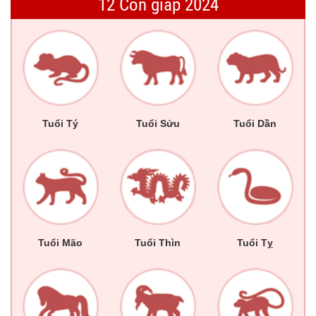
12 Con giáp 2024
Tuổi Tý
Tuổi Sửu
Tuổi Dần
Tuổi Mão
Tuổi Thìn
Tuổi Tỵ