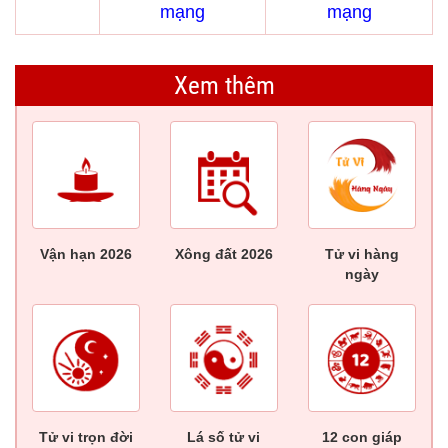
mạng
mạng
Xem thêm
Vận hạn 2026
Xông đất 2026
Tử vi hàng
ngày
Tử vi trọn đời
Lá số tử vi
12 con giáp