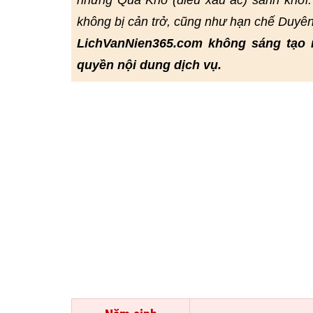
những Quả Khổ (điều xấu ác) sanh khởi.
không bị cản trở, cũng như hạn chế Duyê
LichVanNien365.com không sáng tạo 
quyền nội dung dịch vụ.