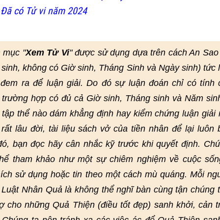
 Đã có Tử vi năm 2024
 mục "
Xem Tử Vi
" được sử dụng dựa trên cách An Sao
 sinh, không có Giờ sinh, Tháng Sinh và Ngày sinh) tức 
em ra để luận giải. Do đó sự luận đoán chỉ có tính
 trường hợp có đủ cả Giờ sinh, Tháng sinh và Năm sin
 tập thể nào dám khẳng định hay kiểm chứng luận giải 
ất lâu đời, tài liệu sách vở của tiền nhân để lại luôn 
 đó, bạn đọc hãy cân nhắc kỹ trước khi quyết định. Chú
 thể tham khảo như một sự chiêm nghiệm về cuộc sốn
ích sử dụng hoặc tin theo một cách mù quáng. Mỗi ng
. Luật Nhân Quả là không thể nghĩ bàn cùng tận chúng 
rợ cho những Quả Thiện (điều tốt đẹp) sanh khởi, cản t