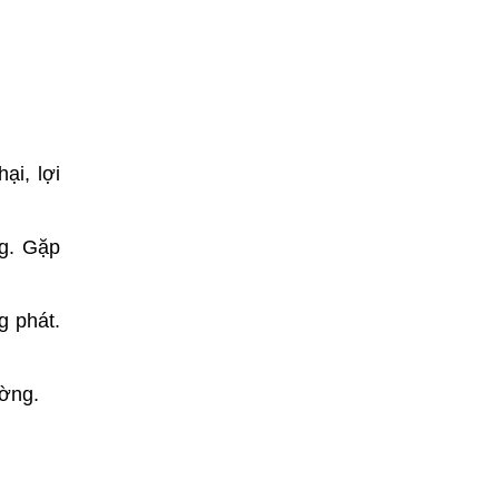
ại, lợi
ng. Gặp
g phát.
ường.