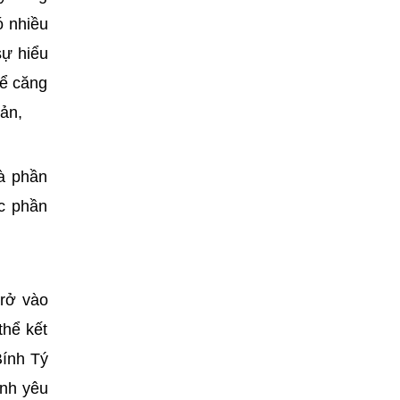
ó nhiều
sự hiểu
hể căng
ản,
à phần
c phần
trở vào
thể kết
Bính Tý
ình yêu