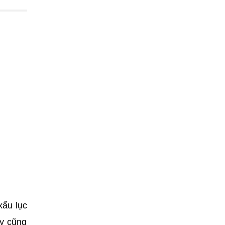
xấu lục
ây cũng