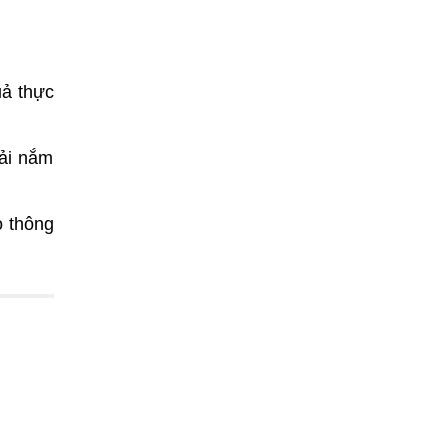
uả thực
ải nắm
o thông