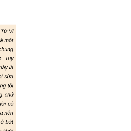
 Tử Vi
là một
 chung
h. Tuy
này là
bị sửa
ng tôi
g chứ
ười có
ta nên
rở bớt