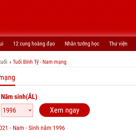
ui
12 cung hoàng đạo
Nhân tướng học
Thư viện
tuổi
Tuổi Bính Tý - Nam mạng
›
 mạng
Năm sinh(ÂL)
2021 - Nam - Sinh năm 1996