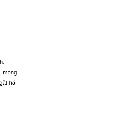
h.
uá mong
gặt hái