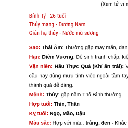
(Xem tử vi 
Bính Tý - 26 tuổi
Thủy mạng - Dương Nam
Giản hạ thủy - Nước mù sương
Sao:
Thái Âm
: Thường gặp may mắn, danh
Hạn:
Diêm Vương
: Dễ sinh tranh chấp, k
Vận niên:
Hầu Thực Quả (Khỉ ăn trái):
V
cầu hay dùng mưu tính việc ngoài tầm tay
thành quả dễ dàng.
Mệnh:
Thủy
: gặp năm Thổ Bình thường
Hợp tuổi:
Thìn, Thân
Kỵ tuổi:
Ngọ, Mão, Dậu
Màu sắc:
Hợp với màu:
trắng, đen
- Khắc