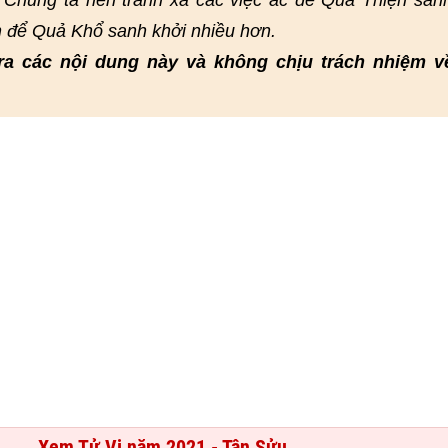
 Chúng ta nên tránh xa các việc ác để Quả Thiện san
n để Quả Khổ sanh khởi nhiều hơn.
ra các nội dung này và không chịu trách nhiệm v
Xem Tử Vi năm 2021 - Tân Sửu