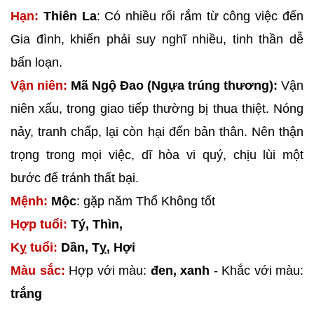
Hạn:
Thiên La
: Có nhiều rối rắm từ công việc đến
Gia đình, khiến phải suy nghĩ nhiều, tinh thần dễ
bấn loạn.
Vận niên:
Mã Ngộ Đao (Ngựa trúng thương):
Vận
niên xấu, trong giao tiếp thường bị thua thiệt. Nóng
nảy, tranh chấp, lại còn hại đến bản thân. Nên thận
trọng trong mọi việc, dĩ hòa vi quý, chịu lùi một
bước để tránh thất bại.
Mệnh:
Mộc
: gặp năm Thổ Không tốt
Hợp tuổi:
Tý, Thìn,
Kỵ tuổi:
Dần, Tỵ, Hợi
Màu sắc:
Hợp với màu:
đen, xanh
- Khắc với màu:
trắng