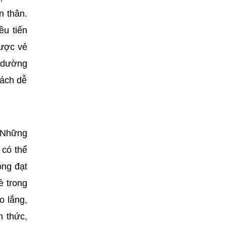
n thân.
ều tiến
được vẻ
ì dường
cách dễ
. Những
 có thể
óng đạt
è trong
o lắng,
h thức,