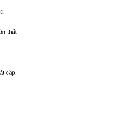
c.
ồn thất
ất cắp,