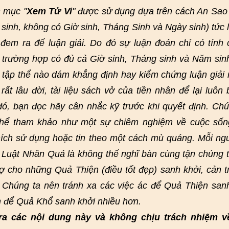
 mục "
Xem Tử Vi
" được sử dụng dựa trên cách An Sao
 sinh, không có Giờ sinh, Tháng Sinh và Ngày sinh) tức 
em ra để luận giải. Do đó sự luận đoán chỉ có tính
 trường hợp có đủ cả Giờ sinh, Tháng sinh và Năm sin
 tập thể nào dám khẳng định hay kiểm chứng luận giải 
ất lâu đời, tài liệu sách vở của tiền nhân để lại luôn 
 đó, bạn đọc hãy cân nhắc kỹ trước khi quyết định. Chú
 thể tham khảo như một sự chiêm nghiệm về cuộc sốn
ích sử dụng hoặc tin theo một cách mù quáng. Mỗi ng
. Luật Nhân Quả là không thể nghĩ bàn cùng tận chúng 
rợ cho những Quả Thiện (điều tốt đẹp) sanh khởi, cản t
 Chúng ta nên tránh xa các việc ác để Quả Thiện san
n để Quả Khổ sanh khởi nhiều hơn.
ra các nội dung này và không chịu trách nhiệm v