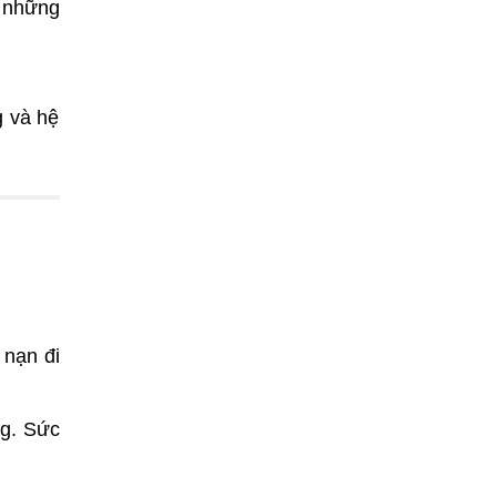
i những
g và hệ
i nạn đi
ng. Sức