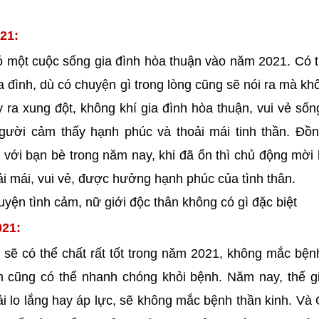
21:
ó một cuộc sống gia đình hòa thuận vào năm 2021. Có 
gia đình, dù có chuyện gì trong lòng cũng sẽ nói ra mà k
y ra xung đột, không khí gia đình hòa thuận, vui vẻ sốn
ười cảm thấy hạnh phúc và thoải mái tinh thần. Đồn
 với bạn bè trong năm nay, khi đã ổn thì chủ động mời
oải mái, vui vẻ, được hưởng hạnh phúc của tình thân.
uyện tình cảm, nữ giới độc thân không có gì đặc biệt
021:
sẽ có thể chất rất tốt trong năm 2021, không mắc bệnh
m cũng có thể nhanh chóng khỏi bệnh. Năm nay, thế gi
ải lo lắng hay áp lực, sẽ không mắc bệnh thần kinh. Và