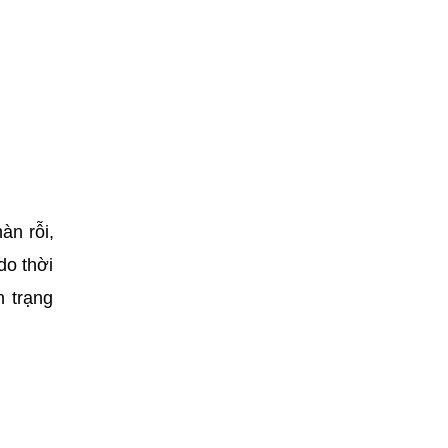
àn rỗi,
do thời
h trạng