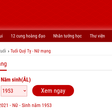
ui
12 cung hoàng đạo
Nhân tướng học
Thư viện
tuổi
Tuổi Quý Tỵ - Nữ mạng
›
ạng
Năm sinh(ÂL)
2021 - Nữ - Sinh năm 1953