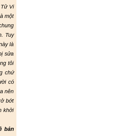
 Tử Vi
là một
 chung
h. Tuy
này là
bị sửa
ng tôi
g chứ
ười có
ta nên
rở bớt
h khởi
ề bản