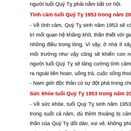
người tuổi Quý Tỵ phải nắm bắt cơ hội.
Tình cảm tuổi Quý Tỵ 1953 trong năm 20
- Về tình cảm, Quý Tỵ sinh năm 1953 sẽ c
trì mối quan hệ khăng khít, thân thiết với 
những điều trong lòng. Vì vậy, ở nhà ít xả
môi trường như vậy cũng sẽ khiến con ng
người tuổi Quý Tỵ sẽ tăng cường tình cảm
ra ngoài liên hoan, uống trà, cuộc sống th
- Nam giới độc thân có sự đột phá trong ch
Sức khỏe tuổi Quý Tỵ 1953 trong năm 2
- Về sức khỏe, tuổi Quý Tỵ sinh năm 1953 
trong suốt cả năm, dù thỉnh thoảng bị cả
thần của Quý Tỵ dồi dào, vui vẻ, không ph