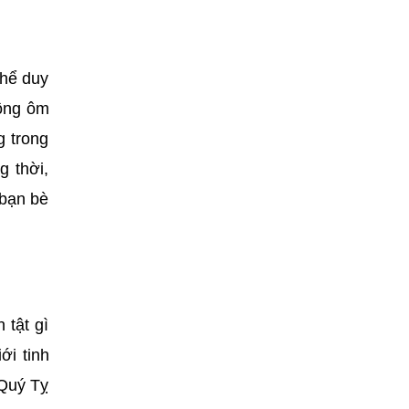
thể duy
hông ôm
g trong
g thời,
 bạn bè
 tật gì
ới tinh
 Quý Tỵ