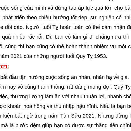
 cuộc sống của mình và đừng tạo áp lực quá lớn cho bả
phát triển theo chiều hướng tốt đẹp, sự nghiệp có nhi
khỏe dồi dào. Người tuổi Tỵ hoàn toàn có thể cảm nhận 
quá nhiều rắc rối. Dù bạn có làm gì đi chăng nữa th
ối cùng thì bạn cũng có thể hoàn thành nhiệm vụ một 
 năm 2021 của những người tuổi Quý Tỵ 1953.
021:
 bắt đầu tận hưởng cuộc sống an nhàn, nhàn hạ về già
năm nay vô cùng hanh thông, rất đáng mong đợi. Quý Tỵ
việc, thương lượng làm ăn với nhau thuận lợi, nhanh ch
ợc khoản hoa hồng và thu nhập hậu hĩnh. Nếu là bạn b
ự kiện bất ngờ trong năm Tân Sửu 2021. Nhưng đừng l
 mà là bước đệm giúp bạn có được sự thăng tiến chín