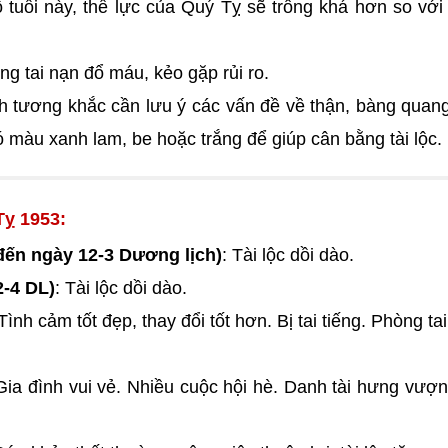
ộ tuổi này, thể lực của Quý Tỵ sẽ trông khá hơn so vớ
ng tai nạn đổ máu, kẻo gặp rủi ro.
 tương khắc cần lưu ý các vấn đề về thận, bàng quan
ó màu xanh lam, be hoặc trắng để giúp cân bằng tài lộc.
Tỵ 1953:
đến ngày 12-3 Dương lịch)
: Tài lộc dồi dào.
2-4 DL)
: Tài lộc dồi dào.
 Tình cảm tốt đẹp, thay đổi tốt hơn. Bị tai tiếng. Phòng ta
 Gia đình vui vẻ. Nhiều cuộc hội hè. Danh tài hưng vượ