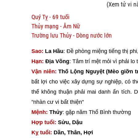
(Xem tử vi 
Quý Tỵ - 69 tuổi
Thủy mạng - Âm Nữ
Trường lưu Thủy - Dòng nước lớn
Sao:
La Hầu
: Đề phòng miệng tiếng thị phi,
Hạn:
Địa Võng
: Tâm trí mệt mỏi vì phải lo
Vận niên:
Thố Lộng Nguyệt (Mèo giỡn t
bất lợi cho việc xây dựng sự nghiệp, có t
thế không thuận phải mai danh ẩn tích. 
"nhàn cư vi bất thiện"
Mệnh:
Thủy
: gặp năm Thổ Bình thường
Hợp tuổi:
Sửu, Dậu
Kỵ tuổi:
Dần, Thân, Hợi