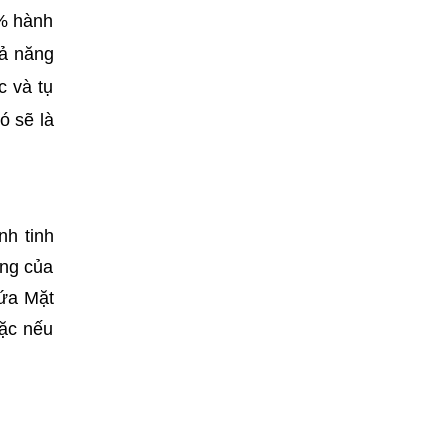
0% hành
hả năng
c và tụ
ó sẽ là
nh tinh
ống của
hứa Mặt
oặc nếu