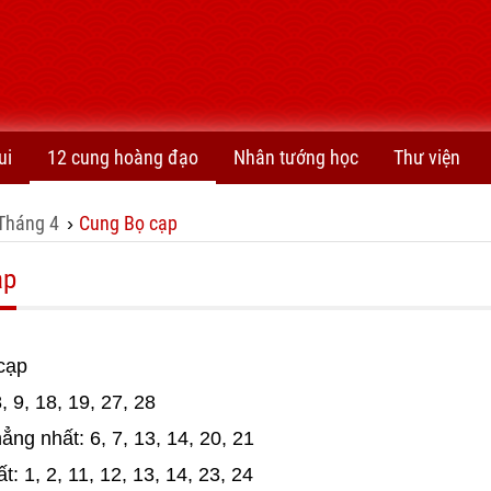
ui
12 cung hoàng đạo
Nhân tướng học
Thư viện
Tháng 4
Cung Bọ cạp
›
ạp
cạp
 9, 18, 19, 27, 28
ng nhất: 6, 7, 13, 14, 20, 21
 1, 2, 11, 12, 13, 14, 23, 24