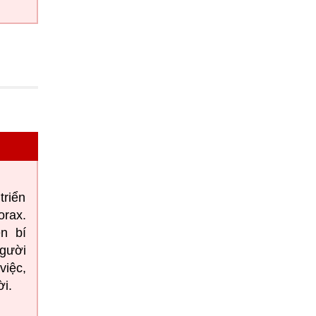
triển
orax.
n bí
gười
việc,
ời.