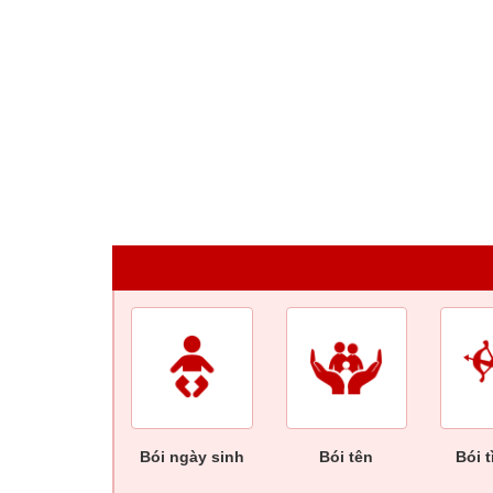
Bói ngày sinh
Bói tên
Bói 