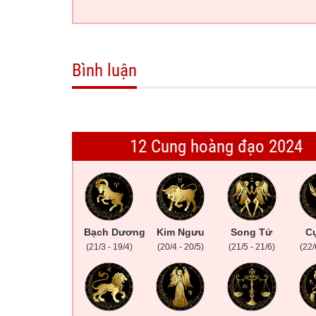
Bình luận
12 Cung hoàng đạo 2024
Bạch Dương
Kim Ngưu
Song Tử
Cự
(21/3 - 19/4)
(20/4 - 20/5)
(21/5 - 21/6)
(22/