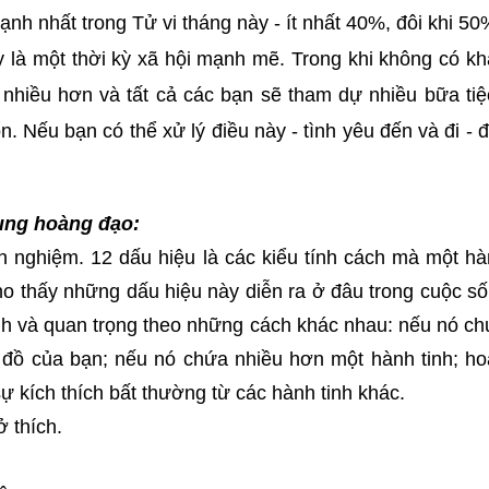
nh nhất trong Tử vi tháng này - ít nhất 40%, đôi khi 5
y là một thời kỳ xã hội mạnh mẽ. Trong khi không có k
nhiều hơn và tất cả các bạn sẽ tham dự nhiều bữa tiệ
. Nếu bạn có thể xử lý điều này - tình yêu đến và đi - đ
cung hoàng đạo:
 nghiệm. 12 dấu hiệu là các kiểu tính cách mà một hà
cho thấy những dấu hiệu này diễn ra ở đâu trong cuộc s
nh và quan trọng theo những cách khác nhau: nếu nó c
iểu đồ của bạn; nếu nó chứa nhiều hơn một hành tinh; h
ự kích thích bất thường từ các hành tinh khác.
 thích.