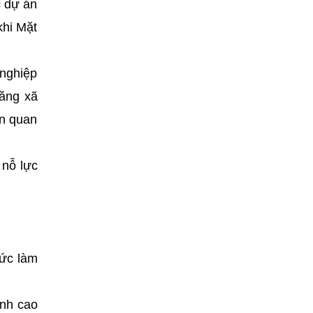
c dự án
khi Mặt
 nghiệp
năng xã
ên quan
 nỗ lực
đức làm
ỉnh cao