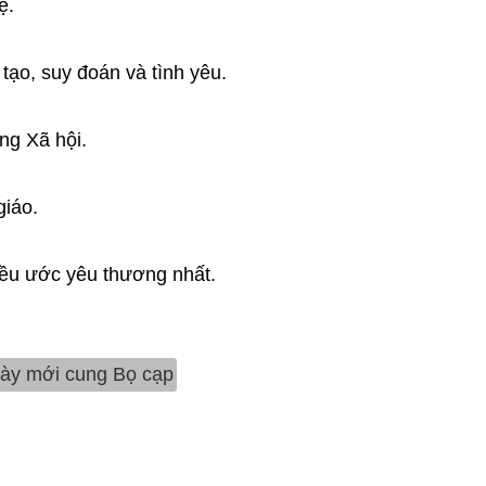
ệ.
 tạo, suy đoán và tình yêu.
ng Xã hội.
giáo.
iều ước yêu thương nhất.
gày mới cung Bọ cạp