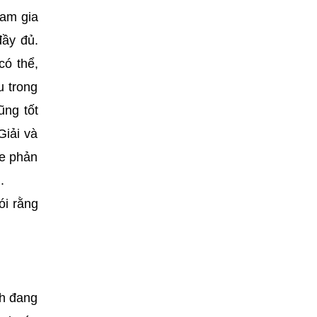
ham gia
đầy đủ.
có thể,
 trong
ũng tốt
Giải và
ge phản
.
ói rằng
nh đang