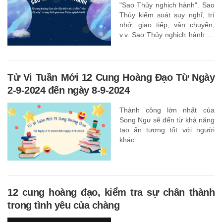
"Sao Thủy nghịch hành". Sao
Thủy kiểm soát suy nghĩ, trí
nhớ, giao tiếp, vận chuyển,
v.v. Sao Thủy nghịch hành có
nghĩa là suy nghĩ tiêu cực,
hành động chậm lại, xung đột,
v.v. Chúng ta phải tăng cường
khả năng quản lý cảm xúc và
Tử Vi Tuần Mới 12 Cung Hoàng Đạo Từ Ngày
chú ý đến lời nói và hành
2-9-2024 đến ngày 8-9-2024
động của mình. Những điều
sau đây sẽ giúp bạn hiểu
Thành công lớn nhất của
được những điều bạn cần đặc
Song Ngư sẽ đến từ khả năng
biệt chú ý trong thời gian sao
tạo ấn tượng tốt với người
Thủy nghịch hành năm 2025,
khác.
để giúp bạn biến nguy hiểm
thành an toàn
12 cung hoàng đạo, kiểm tra sự chân thành
trong tình yêu của chàng