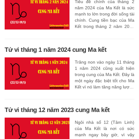
Tiêu đề chính của tháng 2
năm 2024 của Ma Kết là sức
mạnh to lớn trong đời sống tài
chính. Cung tiền bạc của Ma
Kết trong tháng 2 năm 2024
mạnh mẽ hơn bất kỳ thời
điểm nào khác trong năm:
60% các hành tinh ở đó hoặc
Tử vi tháng 1 năm 2024 cung Ma kết
di chuyển qua đó thể hiện sức
mạnh tài chính.
Trăng non vào ngày 11 tháng
1 năm 2024 cũng xuất hiện
trong cung của Ma Kết. Đây là
một ngày đặc biệt tốt cho Ma
Kết vì nó làm tăng năng lượng
và sức hấp dẫn xã hội của Ma
Kết.
Tử vi tháng 12 năm 2023 cung Ma kết
Ngôi nhà số 12 (Tâm Linh)
của Ma Kết là nơi có sức
mạnh ngay bây giờ, vì vậy