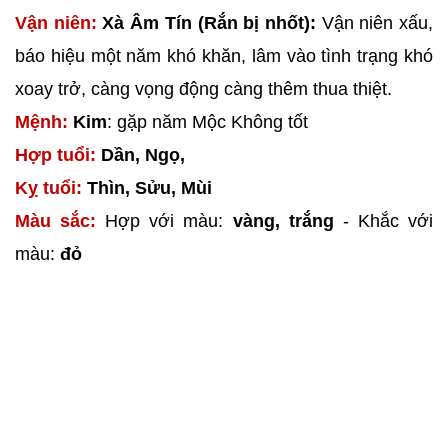
Vận niên:
Xà Âm Tín (Rắn bị nhốt):
Vận niên xấu,
báo hiệu một năm khó khăn, lâm vào tình trạng khó
xoay trở, càng vọng động càng thêm thua thiệt.
Mệnh:
Kim
: gặp năm Mộc Không tốt
Hợp tuổi:
Dần, Ngọ,
Kỵ tuổi:
Thìn, Sửu, Mùi
Màu sắc:
Hợp với màu:
vàng, trắng
- Khắc với
màu:
đỏ