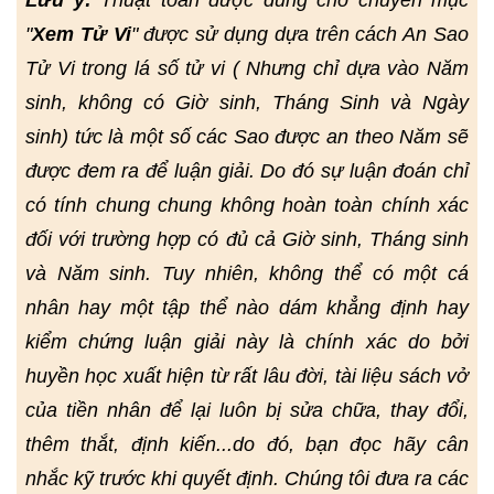
Lưu ý:
Thuật toán được dùng cho chuyên mục
"
Xem Tử Vi
" được sử dụng dựa trên cách An Sao
Tử Vi trong lá số tử vi ( Nhưng chỉ dựa vào Năm
sinh, không có Giờ sinh, Tháng Sinh và Ngày
sinh) tức là một số các Sao được an theo Năm sẽ
được đem ra để luận giải. Do đó sự luận đoán chỉ
có tính chung chung không hoàn toàn chính xác
đối với trường hợp có đủ cả Giờ sinh, Tháng sinh
và Năm sinh. Tuy nhiên, không thể có một cá
nhân hay một tập thể nào dám khẳng định hay
kiểm chứng luận giải này là chính xác do bởi
huyền học xuất hiện từ rất lâu đời, tài liệu sách vở
của tiền nhân để lại luôn bị sửa chữa, thay đổi,
thêm thắt, định kiến...do đó, bạn đọc hãy cân
nhắc kỹ trước khi quyết định. Chúng tôi đưa ra các