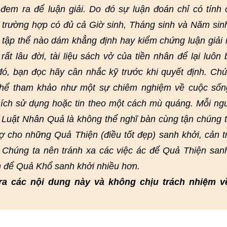
em ra để luận giải. Do đó sự luận đoán chỉ có tính
 trường hợp có đủ cả Giờ sinh, Tháng sinh và Năm sin
 tập thể nào dám khẳng định hay kiểm chứng luận giải 
ất lâu đời, tài liệu sách vở của tiền nhân để lại luôn 
 đó, bạn đọc hãy cân nhắc kỹ trước khi quyết định. Chú
 thể tham khảo như một sự chiêm nghiệm về cuộc sốn
ích sử dụng hoặc tin theo một cách mù quáng. Mỗi ng
. Luật Nhân Quả là không thể nghĩ bàn cùng tận chúng 
rợ cho những Quả Thiện (điều tốt đẹp) sanh khởi, cản t
 Chúng ta nên tránh xa các việc ác để Quả Thiện san
n để Quả Khổ sanh khởi nhiều hơn.
ra các nội dung này và không chịu trách nhiệm v