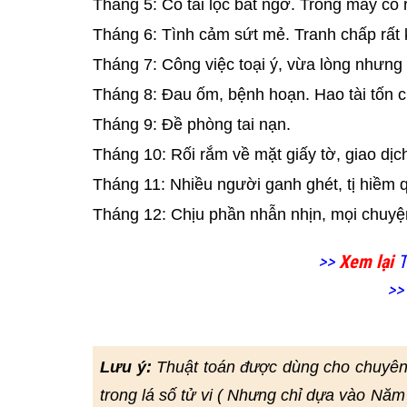
Tháng 5: Có tài lộc bất ngờ. Trong may có r
Tháng 6: Tình cảm sứt mẻ. Tranh chấp rất k
Tháng 7: Công việc toại ý, vừa lòng nhưng
Tháng 8: Đau ốm, bệnh hoạn. Hao tài tốn củ
Tháng 9: Đề phòng tai nạn.
Tháng 10: Rối rắm về mặt giấy tờ, giao dịc
Tháng 11: Nhiều người ganh ghét, tị hiềm 
Tháng 12: Chịu phần nhẫn nhịn, mọi chuyệ
>>
Xem lại
T
>>
Lưu ý:
Thuật toán được dùng cho chuyên
trong lá số tử vi ( Nhưng chỉ dựa vào Năm