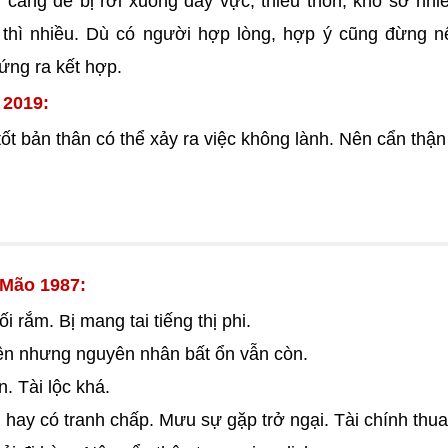
 càng dễ bị rơi xuống đáy vực, thiếu thốn, khổ sờ nhi
n thì nhiều. Dù có người hợp lòng, hợp ý cũng đừng n
ứng ra kết hợp.
 2019:
t bản thân có thể xảy ra việc không lành. Nên cẩn thậ
 Mão 1987:
 rắm. Bị mang tai tiếng thị phi.
yên nhưng nguyên nhân bất ổn vẫn còn.
. Tài lộc khá.
 hay có tranh chấp. Mưu sự gặp trở ngại. Tài chính thua 