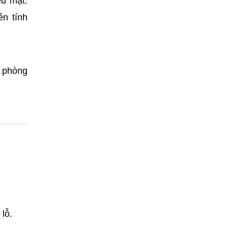
ều mặt.
ên tính
n phòng
lỗ.