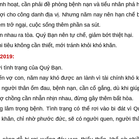
sinh hoạt, cần phải đề phòng bệnh nạn và tiểu nhân phá h
 lợi cho công danh địa vị. Nhưng năm nay nên hạn chế 
êm trở ngại, cuộc sống thêm phần sa sút.
ẫn nhau ra tòa. Quý Bạn nên tự chế, giảm bớt thiệt hại.
i tiêu không cần thiết, mới tránh khỏi khó khăn.
 2019:
ới tình trạng của Quý Bạn.
n vợ con, năm nay khó được an lành vì tài chính khó k
Có người thân ốm đau, bệnh nạn, cần cố gắng, dù khi gi
Vợ chồng cần nhẫn nhịn nhau, đừng gây thêm bất hòa.
g lâm trọng bệnh. Tình trạng có thể rơi vào bi đát vì 
ó khăn, chỉ nhờ phước đức, sẽ có người quen, người th