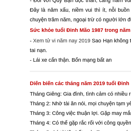
- Đối với Quý Bạn độc thân, càng ham vui
Đây là năm xấu, niềm vui thì ít, nỗi buồ
chuyện trăm năm, ngoại trừ có người lớn đ
Sức khỏe tuổi Đinh Mão 1987 trong năm
-
Xem tử vi năm nay 2019
Sao Hạn không tố
tai nạn.
- Lái xe cẩn thận. Bổn mạng bất an
Diến biến các tháng năm 2019 tuổi Đinh
Tháng Giêng: Gia đình, tình cảm có nhiều rối
Tháng 2: Nhờ tài ăn nói, mọi chuyện tạm 
Tháng 3: Công việc thuận lợi. Gặp may mắn
Tháng 4: Có thể gặp rắc rối với công quyền