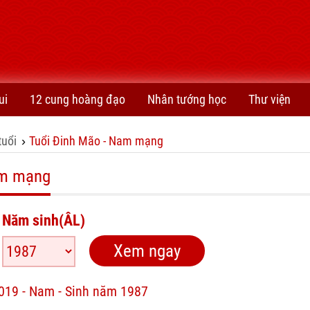
ui
12 cung hoàng đạo
Nhân tướng học
Thư viện
tuổi
Tuổi Đinh Mão - Nam mạng
›
am mạng
Năm sinh(ÂL)
2019 - Nam - Sinh năm 1987