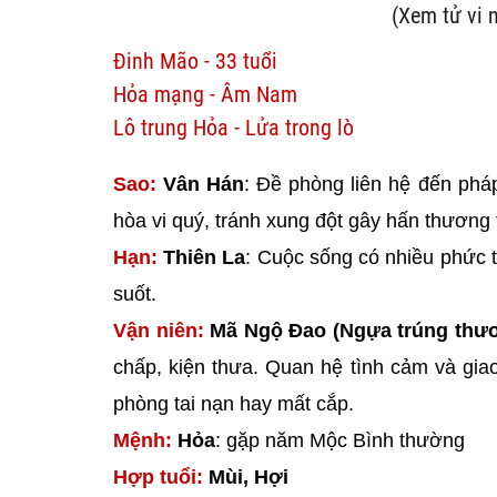
(Xem tử vi 
Đinh Mão - 33 tuổi
Hỏa mạng - Âm Nam
Lô trung Hỏa - Lửa trong lò
Sao:
Vân Hán
: Đề phòng liên hệ đến pháp
hòa vi quý, tránh xung đột gây hấn thương 
Hạn:
Thiên La
: Cuộc sống có nhiều phức tạ
suốt.
Vận niên:
Mã Ngộ Đao (Ngựa trúng thư
chấp, kiện thưa. Quan hệ tình cảm và gia
phòng tai nạn hay mất cắp.
Mệnh:
Hỏa
: gặp năm Mộc Bình thường
Hợp tuổi:
Mùi, Hợi