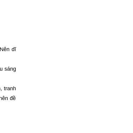
 Nên dĩ
ếu sáng
, tranh
 nên đề