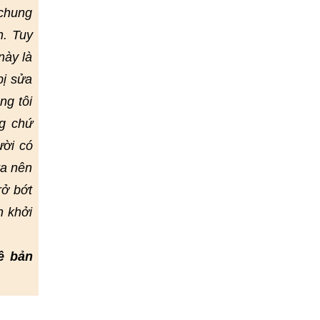
 chung
h. Tuy
này là
bị sửa
ng tôi
g chứ
ười có
ta nên
rở bớt
h khởi
ề bản