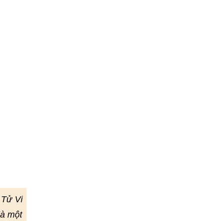
 Tử Vi
là một