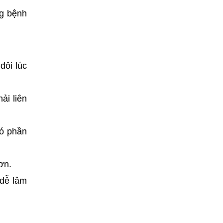
ng bệnh
đôi lúc
ải liên
có phần
ơn.
 dễ lâm