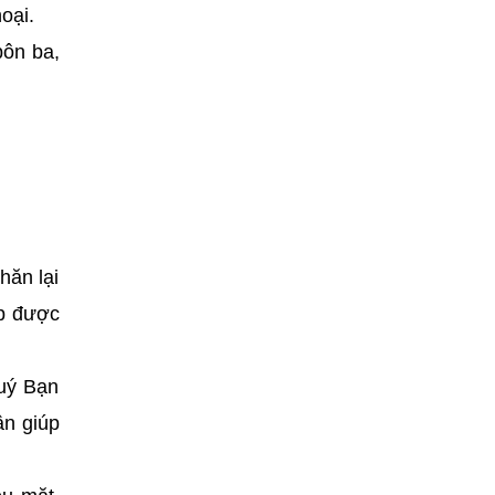
oại.
bôn ba,
hăn lại
úp được
Quý Bạn
ân giúp