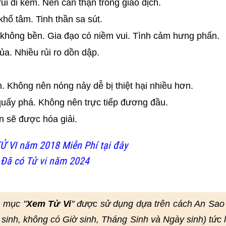
ủi đi kèm. Nên cẩn thận trong giao dịch.
hổ tâm. Tinh thần sa sút.
 không bền. Gia đạo có niềm vui. Tình cảm hưng phấn.
a. Nhiều rủi ro dồn dập.
h. Không nên nóng nảy dễ bị thiệt hại nhiều hơn.
quấy phá. Không nên trực tiếp đương đầu.
n sẽ được hóa giải.
Ử VI năm 2018 Miễn Phí tại đây
 Đã có Tử vi năm 2024
 mục "
Xem Tử Vi
" được sử dụng dựa trên cách An Sao
 sinh, không có Giờ sinh, Tháng Sinh và Ngày sinh) tức 