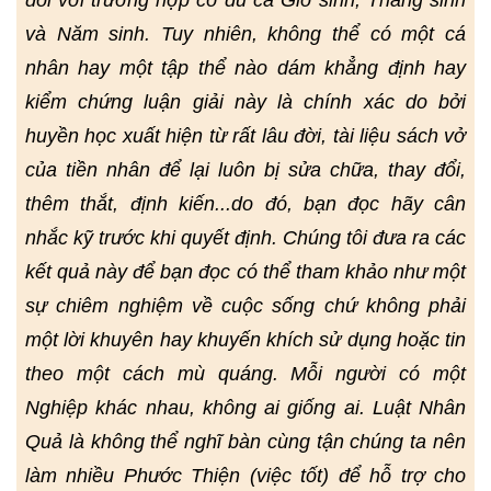
đối với trường hợp có đủ cả Giờ sinh, Tháng sinh
và Năm sinh. Tuy nhiên, không thể có một cá
nhân hay một tập thể nào dám khẳng định hay
kiểm chứng luận giải này là chính xác do bởi
huyền học xuất hiện từ rất lâu đời, tài liệu sách vở
của tiền nhân để lại luôn bị sửa chữa, thay đổi,
thêm thắt, định kiến...do đó, bạn đọc hãy cân
nhắc kỹ trước khi quyết định. Chúng tôi đưa ra các
kết quả này để bạn đọc có thể tham khảo như một
sự chiêm nghiệm về cuộc sống chứ không phải
một lời khuyên hay khuyến khích sử dụng hoặc tin
theo một cách mù quáng. Mỗi người có một
Nghiệp khác nhau, không ai giống ai. Luật Nhân
Quả là không thể nghĩ bàn cùng tận chúng ta nên
làm nhiều Phước Thiện (việc tốt) để hỗ trợ cho