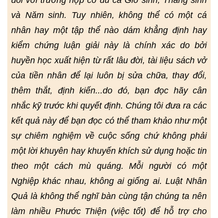
đối với trường hợp có đủ cả Giờ sinh, Tháng sinh
và Năm sinh. Tuy nhiên, không thể có một cá
nhân hay một tập thể nào dám khẳng định hay
kiểm chứng luận giải này là chính xác do bởi
huyền học xuất hiện từ rất lâu đời, tài liệu sách vở
của tiền nhân để lại luôn bị sửa chữa, thay đổi,
thêm thắt, định kiến...do đó, bạn đọc hãy cân
nhắc kỹ trước khi quyết định. Chúng tôi đưa ra các
kết quả này để bạn đọc có thể tham khảo như một
sự chiêm nghiệm về cuộc sống chứ không phải
một lời khuyên hay khuyến khích sử dụng hoặc tin
theo một cách mù quáng. Mỗi người có một
Nghiệp khác nhau, không ai giống ai. Luật Nhân
Quả là không thể nghĩ bàn cùng tận chúng ta nên
làm nhiều Phước Thiện (việc tốt) để hỗ trợ cho